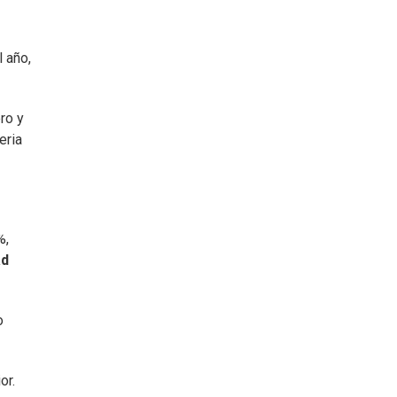
l año,
ro y
eria
%,
ad
o
or.