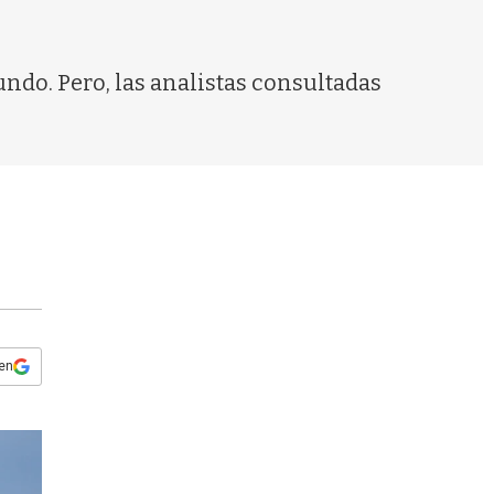
s
q
u
e
gundo. Pero, las analistas consultadas
d
a
 en