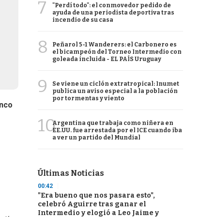
7
"Perdí todo": el conmovedor pedido de
ayuda de una periodista deportiva tras
incendio de su casa
8
Peñarol 5-1 Wanderers: el Carbonero es
el bicampeón del Torneo Intermedio con
goleada incluida - EL PAÍS Uruguay
9
Se viene un ciclón extratropical: Inumet
publica un aviso especial a la población
por tormentas y viento
nco
10
Argentina que trabaja como niñera en
EE.UU. fue arrestada por el ICE cuando iba
a ver un partido del Mundial
Últimas Noticias
00:42
"Era bueno que nos pasara esto",
celebró Aguirre tras ganar el
Intermedio y elogió a Leo Jaime y