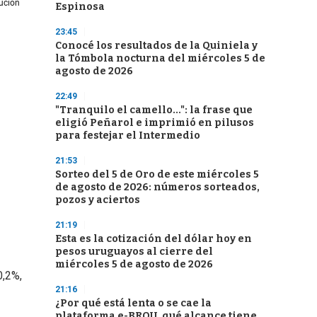
Espinosa
23:45
Conocé los resultados de la Quiniela y
la Tómbola nocturna del miércoles 5 de
agosto de 2026
22:49
"Tranquilo el camello...": la frase que
eligió Peñarol e imprimió en pilusos
para festejar el Intermedio
21:53
Sorteo del 5 de Oro de este miércoles 5
de agosto de 2026: números sorteados,
pozos y aciertos
21:19
Esta es la cotización del dólar hoy en
pesos uruguayos al cierre del
miércoles 5 de agosto de 2026
0,2%,
21:16
¿Por qué está lenta o se cae la
plataforma e-BROU, qué alcance tiene