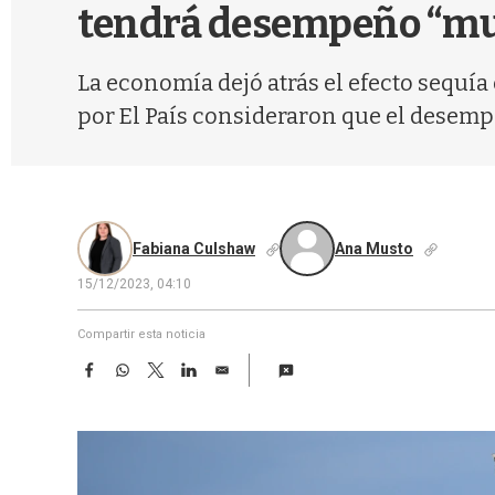
tendrá desempeño “mu
La economía dejó atrás el efecto sequía 
por El País consideraron que el desemp
Fabiana Culshaw
Ana Musto
15/12/2023, 04:10
Compartir esta noticia
F
W
T
L
E
a
h
w
i
m
c
a
i
n
a
e
t
t
k
i
b
s
t
e
l
o
A
e
d