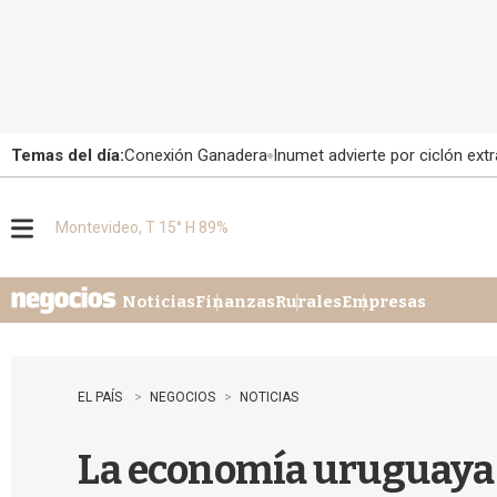
Temas del día:
Conexión Ganadera
Inumet advierte por ciclón extr
Montevideo, T 15° H 89%
M
e
n
u
Noticias
Finanzas
Rurales
Empresas
EL PAÍS
NEGOCIOS
NOTICIAS
La economía uruguaya d