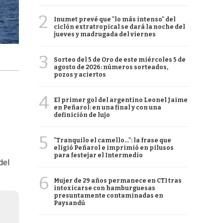
2
Inumet prevé que "lo más intenso" del
ciclón extratropical se dará la noche del
jueves y madrugada del viernes
3
Sorteo del 5 de Oro de este miércoles 5 de
agosto de 2026: números sorteados,
pozos y aciertos
4
El primer gol del argentino Leonel Jaime
en Peñarol: en una final y con una
definición de lujo
5
"Tranquilo el camello...": la frase que
eligió Peñarol e imprimió en pilusos
para festejar el Intermedio
del
6
Mujer de 29 años permanece en CTI tras
intoxicarse con hamburguesas
presuntamente contaminadas en
Paysandú