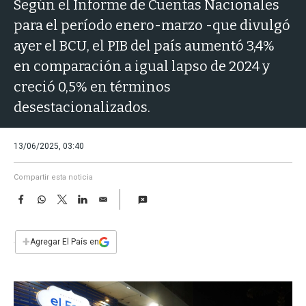
a
Según el Informe de Cuentas Nacionales
para el período enero-marzo -que divulgó
ayer el BCU, el PIB del país aumentó 3,4%
en comparación a igual lapso de 2024 y
creció 0,5% en términos
desestacionalizados.
13/06/2025, 03:40
Compartir esta noticia
F
W
T
L
E
a
h
w
i
m
c
a
i
n
a
e
t
t
k
i
+
Agregar El País en
b
s
t
e
l
o
A
e
d
o
p
r
I
k
p
n