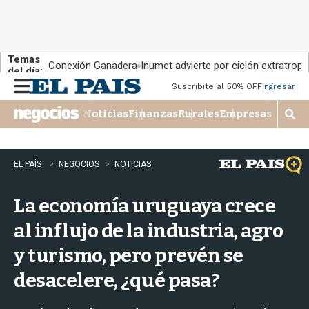
Temas
Conexión Ganadera
Inumet advierte por ciclón extratropi
del día:
Suscribite al 50% OFF
Ingresar
M
e
Noticias
Finanzas
Rurales
Empresas
n
M
u
o
s
t
EL PAÍS
NEGOCIOS
NOTICIAS
r
a
La economía uruguaya crece
r
b
al influjo de la industria, agro
�
s
y turismo, pero prevén se
q
u
desacelere, ¿qué pasa?
e
d