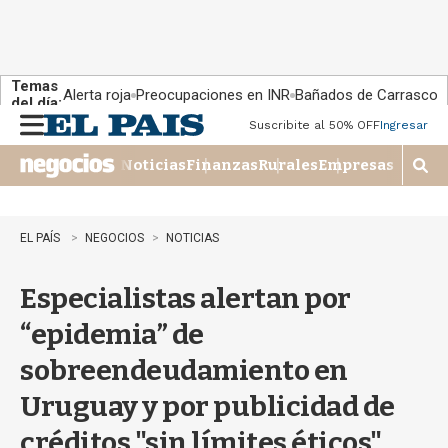
Temas
Alerta roja
Preocupaciones en INR
Bañados de Carrasco
del día:
Suscribite al 50% OFF
Ingresar
M
e
Noticias
Finanzas
Rurales
Empresas
n
M
u
o
s
t
EL PAÍS
NEGOCIOS
NOTICIAS
r
a
Especialistas alertan por
r
b
“epidemia” de
�
s
sobreendeudamiento en
q
u
Uruguay y por publicidad de
e
d
créditos "sin límites éticos"