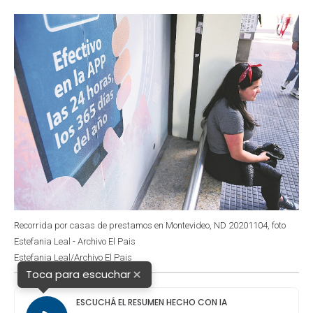
o
p
r
I
k
p
n
Recorrida por casas de prestamos en Montevideo, ND 20201104, foto
Estefania Leal - Archivo El Pais
Estefania Leal/Archivo El Pais
×
Toca para escuchar
ESCUCHÁ EL RESUMEN HECHO CON IA