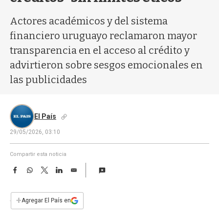
a
Actores académicos y del sistema
financiero uruguayo reclamaron mayor
transparencia en el acceso al crédito y
advirtieron sobre sesgos emocionales en
las publicidades
El País
29/05/2026, 03:10
Compartir esta noticia
F
W
T
L
E
a
h
w
i
m
c
a
i
n
a
e
t
t
k
i
+
Agregar El País en
b
s
t
e
l
o
A
e
d