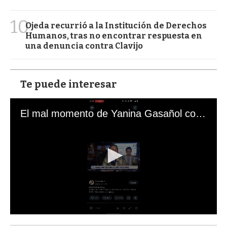
10
Ojeda recurrió a la Institución de Derechos
Humanos, tras no encontrar respuesta en
una denuncia contra Clavijo
Te puede interesar
El mal momento de Yanina Gasañol con un hincha argentino en "Subrayado"
0
s