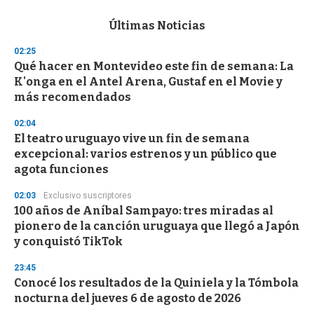
e
c
Últimas Noticias
o
n
02:25
d
Qué hacer en Montevideo este fin de semana: La
s
o
K'onga en el Antel Arena, Gustaf en el Movie y
f
más recomendados
3
3
s
02:04
e
El teatro uruguayo vive un fin de semana
c
excepcional: varios estrenos y un público que
o
n
agota funciones
d
s
02:03
Exclusivo suscriptores
100 años de Aníbal Sampayo: tres miradas al
pionero de la canción uruguaya que llegó a Japón
y conquistó TikTok
23:45
Conocé los resultados de la Quiniela y la Tómbola
nocturna del jueves 6 de agosto de 2026