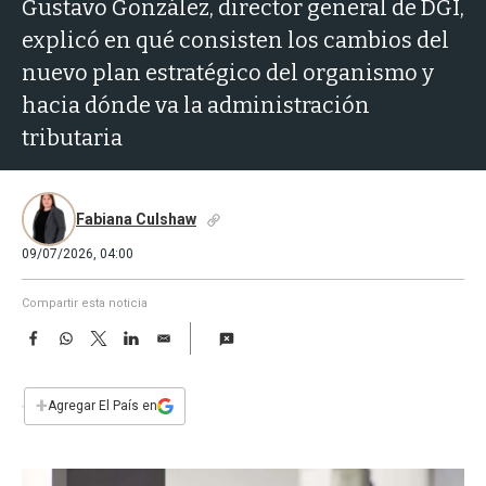
a
Gustavo González, director general de DGI,
explicó en qué consisten los cambios del
nuevo plan estratégico del organismo y
hacia dónde va la administración
tributaria
Fabiana Culshaw
09/07/2026, 04:00
Compartir esta noticia
F
W
T
L
E
a
h
w
i
m
c
a
i
n
a
e
t
t
k
i
+
Agregar El País en
b
s
t
e
l
o
A
e
d
o
p
r
I
k
p
n