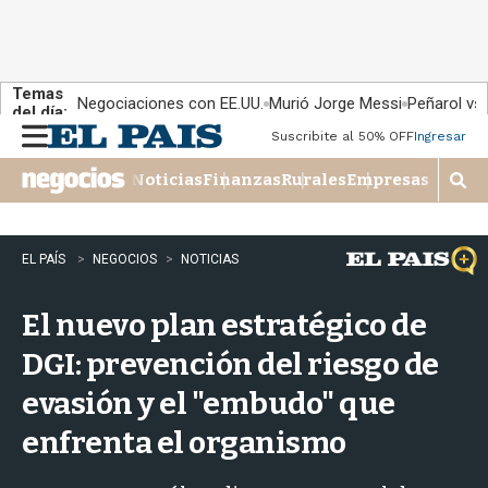
Temas
Negociaciones con EE.UU.
Murió Jorge Messi
Peñarol vs
del día:
Suscribite al 50% OFF
Ingresar
M
e
Noticias
Finanzas
Rurales
Empresas
n
M
u
o
s
t
EL PAÍS
NEGOCIOS
NOTICIAS
r
a
El nuevo plan estratégico de
r
b
DGI: prevención del riesgo de
�
s
evasión y el "embudo" que
q
u
enfrenta el organismo
e
d