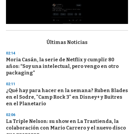
0
s
e
c
Últimas Noticias
o
n
02:14
d
Moria Casán, la serie de Netflix y cumplir 80
s
o
años: “Soy una intelectual, pero vengo en otro
f
packaging”
3
3
s
02:11
e
¿Qué hay para hacer en la semana? Ruben Blades
c
en el Sodre, "Camp Rock 3" en Disney+ y Buitres
o
n
en el Planetario
d
s
02:06
La Triple Nelson: su show en La Trastienda, la
colaboración con Mario Carrero y el nuevo disco