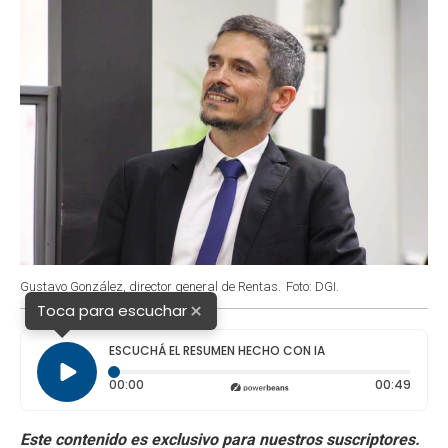
Gustavo González, director general de Rentas.
Foto: DGI.
×
Toca para escuchar
ESCUCHÁ EL RESUMEN HECHO CON IA
Tiempo transcurrido: 0 segundos
Durac
00:00
00:49