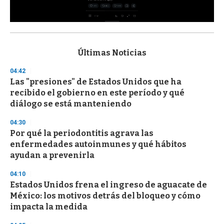
0
s
e
c
Últimas Noticias
o
n
04:42
d
Las "presiones" de Estados Unidos que ha
s
o
recibido el gobierno en este período y qué
f
diálogo se está manteniendo
3
3
s
04:30
e
Por qué la periodontitis agrava las
c
enfermedades autoinmunes y qué hábitos
o
n
ayudan a prevenirla
d
s
04:10
Estados Unidos frena el ingreso de aguacate de
México: los motivos detrás del bloqueo y cómo
impacta la medida