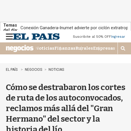
Temas
Conexión Ganadera
Inumet advierte por ciclón extratropi
del día:
Suscribite al 50% OFF
Ingresar
M
e
Noticias
Finanzas
Rurales
Empresas
n
M
u
o
s
t
EL PAÍS
NEGOCIOS
NOTICIAS
r
a
Cómo se destrabaron los cortes
r
b
de ruta de los autoconvocados,
�
s
reclamos más allá del "Gran
q
u
Hermano" del sector y la
e
d
historia del lío