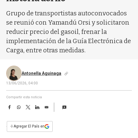
a
Grupo de transportistas autoconvocados
se reunió con Yamandú Orsi y solicitaron
reducir precio del gasoil, frenar la
implementación de la Guía Electrónica de
Carga, entre otras medidas.
Antonella Aguinaga
13/06/2026, 04:00
Compartir esta noticia
F
W
T
L
E
a
h
w
i
m
c
a
i
n
a
e
t
t
k
i
+
Agregar El País en
b
s
t
e
l
o
A
e
d