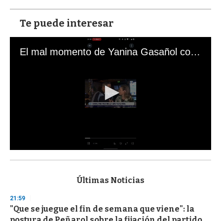
Te puede interesar
El mal momento de Yanina Gasañol con un hincha argentino en "Subrayado"
0
s
e
c
Últimas Noticias
o
n
21:59
d
"Que se juegue el fin de semana que viene": la
s
o
postura de Peñarol sobre la fijación del partido