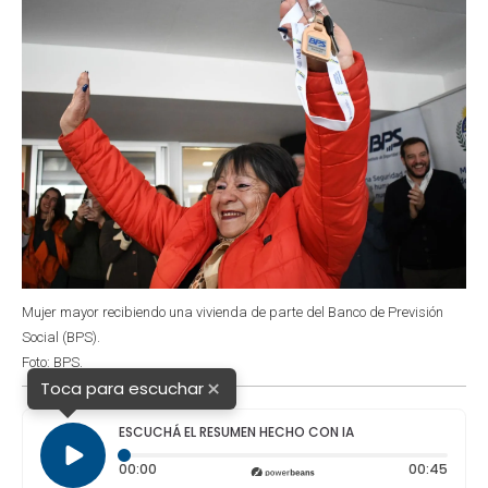
Mujer mayor recibiendo una vivienda de parte del Banco de Previsión
Social (BPS).
Foto: BPS.
×
Toca para escuchar
ESCUCHÁ EL RESUMEN HECHO CON IA
Tiempo transcurrido: 0 segundos
Durac
00:00
00:45