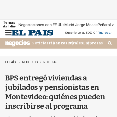
Temas
Negociaciones con EE.UU.
Murió Jorge Messi
Peñarol vs
del día:
Suscribite al 50% OFF
Ingresar
M
e
Noticias
Finanzas
Rurales
Empresas
n
M
u
o
s
t
EL PAÍS
NEGOCIOS
NOTICIAS
r
a
BPS entregó viviendas a
r
b
jubilados y pensionistas en
�
s
Montevideo: quiénes pueden
q
u
inscribirse al programa
e
d