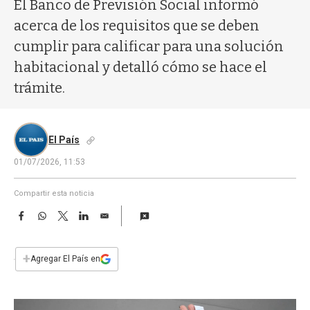
a
El Banco de Previsión Social informó
acerca de los requisitos que se deben
cumplir para calificar para una solución
habitacional y detalló cómo se hace el
trámite.
El País
01/07/2026, 11:53
Compartir esta noticia
F
W
T
L
E
a
h
w
i
m
c
a
i
n
a
e
t
t
k
i
+
Agregar El País en
b
s
t
e
l
o
A
e
d
o
p
r
I
k
p
n