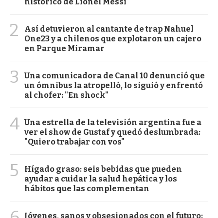
histórico de Lionel Messi
2
Así detuvieron al cantante de trap Nahuel
One23 y a chilenos que explotaron un cajero
en Parque Miramar
3
Una comunicadora de Canal 10 denunció que
un ómnibus la atropelló, lo siguió y enfrentó
al chofer: "En shock"
4
Una estrella de la televisión argentina fue a
ver el show de Gustaf y quedó deslumbrada:
"Quiero trabajar con vos"
5
Hígado graso: seis bebidas que pueden
ayudar a cuidar la salud hepática y los
hábitos que las complementan
6
Jóvenes, sanos y obsesionados con el futuro: