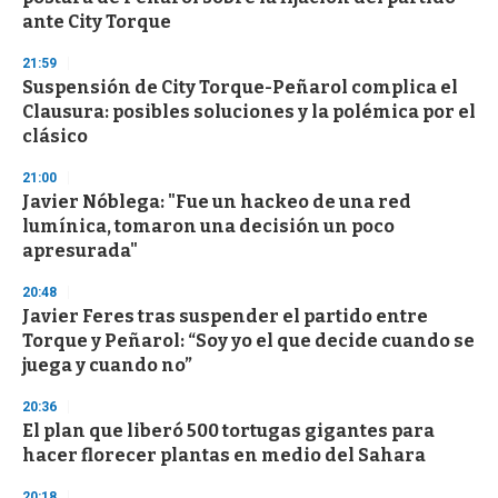
f
ante City Torque
3
3
s
21:59
e
Suspensión de City Torque-Peñarol complica el
c
Clausura: posibles soluciones y la polémica por el
o
n
clásico
d
s
21:00
Javier Nóblega: "Fue un hackeo de una red
lumínica, tomaron una decisión un poco
apresurada"
20:48
Javier Feres tras suspender el partido entre
Torque y Peñarol: “Soy yo el que decide cuando se
juega y cuando no”
20:36
El plan que liberó 500 tortugas gigantes para
hacer florecer plantas en medio del Sahara
20:18