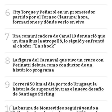
6
City Torque y Peñarol en un prometedor
partido por el Torneo Clausura: hora,
formaciones y dónde verlo en vivo
7
Una comunicadora de Canal 10 denunció que
un ómnibus la atropelló, lo siguió y enfrentó
al chofer: "En shock"
8
La figura del Carnaval que tuvo un cruce con
Petinatti debuta como conductor de un
histórico programa
9
Correrá 50 km al día por todo Uruguay: la
historia de superación tras el nuevo desafío
de Santiago Stirling
10
La basura de Montevideo seguirá yendo a