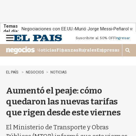
Temas
Negociaciones con EE.UU.
Murió Jorge Messi
Peñarol vs
del día:
Suscribite al 50% OFF
Ingresar
M
e
Noticias
Finanzas
Rurales
Empresas
n
M
u
o
s
t
EL PAÍS
NEGOCIOS
NOTICIAS
r
a
Aumentó el peaje: cómo
r
b
quedaron las nuevas tarifas
�
s
que rigen desde este viernes
q
u
e
El Ministerio de Transporte y Obras
d