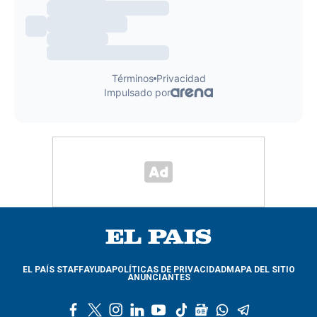
EL PAÍS STAFF
AYUDA
POLÍTICAS DE PRIVACIDAD
MAPA DEL SITIO
ANUNCIANTES
f
t
i
l
y
t
g
w
t