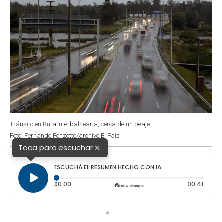
Tránsito en Ruta Interbalnearia, cerca de un peaje.
Foto: Fernando Ponzetto/archivo El País
×
Toca para escuchar
ESCUCHÁ EL RESUMEN HECHO CON IA
Tiempo transcurrido: 0 segundos
Durac
00:00
00:41