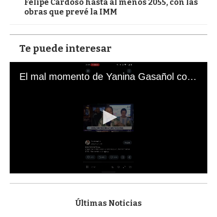
Felipe Cardoso hasta al menos 2055, con las
obras que prevé la IMM
Te puede interesar
El mal momento de Yanina Gasañol con un hincha argentino en "Subrayado"
0
s
e
c
Últimas Noticias
o
n