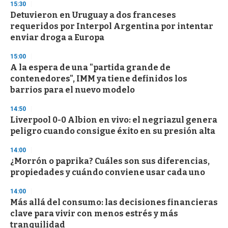
15:30
d
Detuvieron en Uruguay a dos franceses
s
o
requeridos por Interpol Argentina por intentar
f
enviar droga a Europa
3
3
s
15:00
e
A la espera de una "partida grande de
c
contenedores", IMM ya tiene definidos los
o
n
barrios para el nuevo modelo
d
s
14:50
Liverpool 0-0 Albion en vivo: el negriazul genera
peligro cuando consigue éxito en su presión alta
14:00
¿Morrón o paprika? Cuáles son sus diferencias,
propiedades y cuándo conviene usar cada uno
14:00
Más allá del consumo: las decisiones financieras
clave para vivir con menos estrés y más
tranquilidad