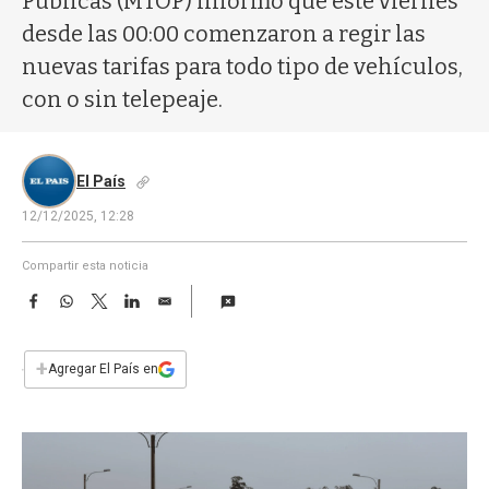
Públicas (MTOP) informó que este viernes
a
desde las 00:00 comenzaron a regir las
nuevas tarifas para todo tipo de vehículos,
con o sin telepeaje.
El País
12/12/2025, 12:28
Compartir esta noticia
F
W
T
L
E
a
h
w
i
m
c
a
i
n
a
e
t
t
k
i
+
Agregar El País en
b
s
t
e
l
o
A
e
d
o
p
r
I
k
p
n