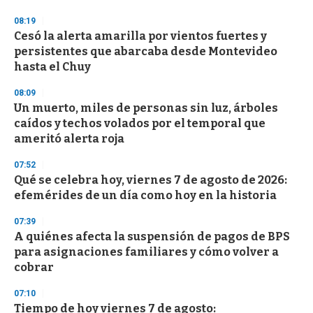
o
n
08:19
d
Cesó la alerta amarilla por vientos fuertes y
s
o
persistentes que abarcaba desde Montevideo
f
hasta el Chuy
3
3
s
08:09
e
Un muerto, miles de personas sin luz, árboles
c
caídos y techos volados por el temporal que
o
n
ameritó alerta roja
d
s
07:52
Qué se celebra hoy, viernes 7 de agosto de 2026:
efemérides de un día como hoy en la historia
07:39
A quiénes afecta la suspensión de pagos de BPS
para asignaciones familiares y cómo volver a
cobrar
07:10
Tiempo de hoy viernes 7 de agosto: