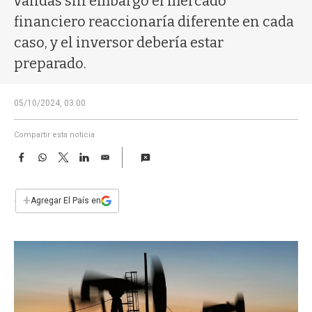
válidas sin embargo el mercado
a
financiero reaccionaría diferente en cada
caso, y el inversor debería estar
preparado.
05/10/2024, 03:00
Compartir esta noticia
F
W
T
L
E
a
h
w
i
m
c
a
i
n
a
e
t
t
k
i
+
Agregar El País en
b
s
t
e
l
o
A
e
d
o
p
r
I
k
p
n