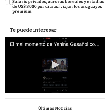
10
Safaris privados, auroras boreales y estadías
de US$ 3.000 por día: así viajan los uruguayos
premium
Te puede interesar
El mal momento de Yanina Gasañol con un hincha argentino en "Subrayado"
0
s
e
c
Últimas Noticias