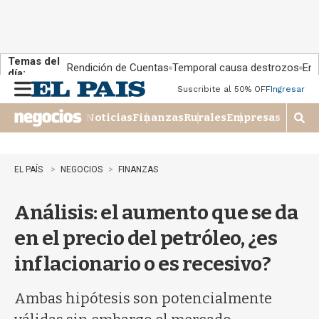
Temas del
Rendición de Cuentas
Temporal causa destrozos
En 
día:
Suscribite al 50% OFF
Ingresar
M
e
Noticias
Finanzas
Rurales
Empresas
n
M
u
o
s
t
EL PAÍS
NEGOCIOS
FINANZAS
r
a
Análisis: el aumento que se da
r
b
en el precio del petróleo, ¿es
�
s
inflacionario o es recesivo?
q
u
e
Ambas hipótesis son potencialmente
d