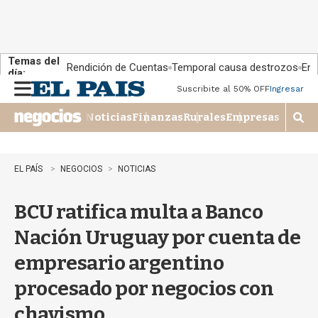
Temas del
Rendición de Cuentas
Temporal causa destrozos
En 
día:
Suscribite al 50% OFF
Ingresar
M
e
Noticias
Finanzas
Rurales
Empresas
n
M
u
o
s
t
EL PAÍS
NEGOCIOS
NOTICIAS
r
a
BCU ratifica multa a Banco
r
b
Nación Uruguay por cuenta de
�
s
empresario argentino
q
u
procesado por negocios con
e
d
chavismo