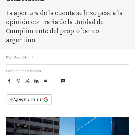
a
La apertura de la cuenta se hizo pese a la
opinión contraria de la Unidad de
Cumplimiento del propio banco
argentino.
03/10/2024, 11:11
Compartir esta noticia
F
W
T
L
E
a
h
w
i
m
c
a
i
n
a
e
t
t
k
i
+
Agregar El País en
b
s
t
e
l
o
A
e
d
o
p
r
I
k
p
n