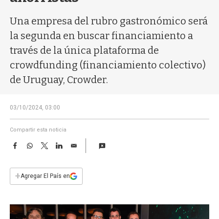
a
Una empresa del rubro gastronómico será
la segunda en buscar financiamiento a
través de la única plataforma de
crowdfunding (financiamiento colectivo)
de Uruguay, Crowder.
03/10/2024, 03:00
Compartir esta noticia
F
W
T
L
E
a
h
w
i
m
c
a
i
n
a
e
t
t
k
i
+
Agregar El País en
b
s
t
e
l
o
A
e
d
o
p
r
I
k
p
n