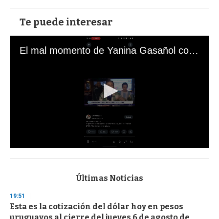
Te puede interesar
El mal momento de Yanina Gasañol con un hincha argentino en "Subrayado"
0
s
e
c
Últimas Noticias
o
n
19:51
d
Esta es la cotización del dólar hoy en pesos
s
o
uruguayos al cierre del jueves 6 de agosto de