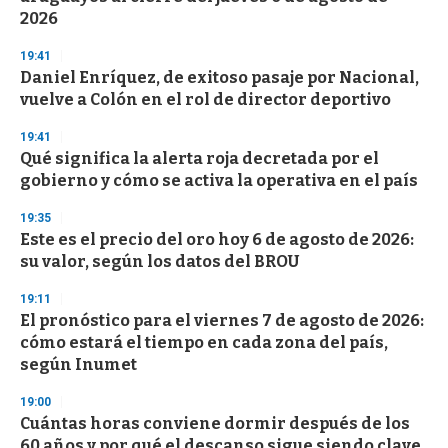
f
2026
3
3
s
19:41
e
Daniel Enríquez, de exitoso pasaje por Nacional,
c
vuelve a Colón en el rol de director deportivo
o
n
d
19:41
s
Qué significa la alerta roja decretada por el
gobierno y cómo se activa la operativa en el país
19:35
Este es el precio del oro hoy 6 de agosto de 2026:
su valor, según los datos del BROU
19:11
El pronóstico para el viernes 7 de agosto de 2026:
cómo estará el tiempo en cada zona del país,
según Inumet
19:00
Cuántas horas conviene dormir después de los
60 años y por qué el descanso sigue siendo clave