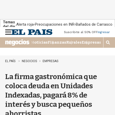
Temas
Alerta roja
Preocupaciones en INR
Bañados de Carrasco
del día:
Suscribite al 50% OFF
Ingresar
M
e
Noticias
Finanzas
Rurales
Empresas
n
M
u
o
s
t
EL PAÍS
NEGOCIOS
EMPRESAS
r
a
La firma gastronómica que
r
b
coloca deuda en Unidades
�
s
Indexadas, pagará 8% de
q
u
interés y busca pequeños
e
d
ahorristas