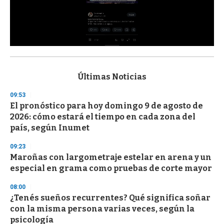
0
s
e
c
Últimas Noticias
o
n
09:53
d
El pronóstico para hoy domingo 9 de agosto de
s
o
2026: cómo estará el tiempo en cada zona del
f
país, según Inumet
3
3
s
09:23
e
Maroñas con largometraje estelar en arena y un
c
especial en grama como pruebas de corte mayor
o
n
d
08:00
s
¿Tenés sueños recurrentes? Qué significa soñar
con la misma persona varias veces, según la
psicología