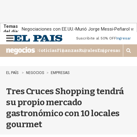
Temas
Negociaciones con EE.UU.
Murió Jorge Messi
Peñarol vs
del día:
Suscribite al 50% OFF
Ingresar
M
e
Noticias
Finanzas
Rurales
Empresas
n
M
u
o
s
t
EL PAÍS
NEGOCIOS
EMPRESAS
r
a
Tres Cruces Shopping tendrá
r
b
su propio mercado
�
s
gastronómico con 10 locales
q
u
gourmet
e
d