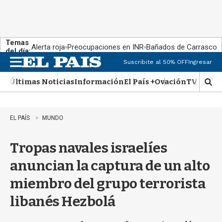
Temas
Alerta roja
Preocupaciones en INR
Bañados de Carrasco
del día:
Suscribite al 50% OFF
Ingresar
M
e
Últimas Noticias
Información
El País +
Ovación
TV Show
n
M
u
o
s
t
EL PAÍS
MUNDO
r
a
Tropas navales israelíes
r
b
anuncian la captura de un alto
�
s
miembro del grupo terrorista
q
u
libanés Hezbolá
e
d