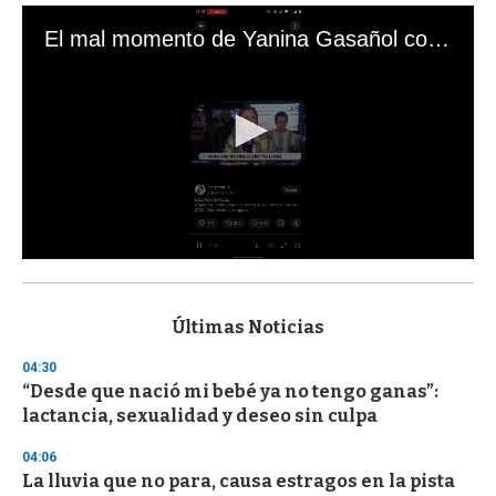
El mal momento de Yanina Gasañol con un hincha argentino en "Subrayado"
0
s
e
c
Últimas Noticias
o
n
04:30
d
“Desde que nació mi bebé ya no tengo ganas”:
s
o
lactancia, sexualidad y deseo sin culpa
f
3
04:06
3
s
La lluvia que no para, causa estragos en la pista