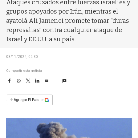
a
Ataques cruzados entre fuerzas israelíes y
grupos apoyados por Irán, mientras el
ayatolá Ali Jamenei promete tomar “duras
represalias” contra cualquier ataque de
Israel y EE.UU. a su país.
03/11/2024, 02:30
Compartir esta noticia
F
W
T
L
E
a
h
w
i
m
c
a
i
n
a
e
t
t
k
i
+
Agregar El País en
b
s
t
e
l
o
A
e
d
o
p
r
I
k
p
n