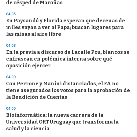
e
de césped de Maroñas
c
o
04:05
n
d
En Paysandú y Florida esperan que decenas de
s
miles vayan a ver al Papa; buscan lugares para
las misas al aire libre
04:03
En la previa a discurso de Lacalle Pou, blancos se
enfrascan en polémica interna sobre qué
oposición ejercer
04:00
Con Perrone y Manini distanciados, el FA no
tiene asegurados los votos para la aprobación de
la Rendición de Cuentas
04:00
Bioinformática: la nueva carrera de la
Universidad ORT Uruguay que transforma la
salud y la ciencia