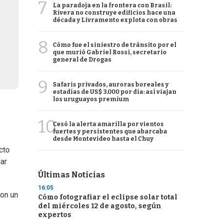
7
La paradoja en la frontera con Brasil:
Rivera no construye edificios hace una
década y Livramento explota con obras
8
Cómo fue el siniestro de tránsito por el
que murió Gabriel Rossi, secretario
general de Drogas
9
Safaris privados, auroras boreales y
estadías de US$ 3.000 por día: así viajan
los uruguayos premium
10
Cesó la alerta amarilla por vientos
fuertes y persistentes que abarcaba
desde Montevideo hasta el Chuy
cto
ar
Últimas Noticias
16:05
ron un
Cómo fotografiar el eclipse solar total
del miércoles 12 de agosto, según
expertos