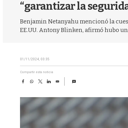
“garantizar la segurida
Benjamin Netanyahu mencionó la cuestió
EE.UU. Antony Blinken, afirmó hubo un
01/11/2024, 03:35
Compartir esta noticia
F
W
T
L
E
a
h
w
i
m
c
a
i
n
a
e
t
t
k
i
b
s
t
e
l
o
A
e
d
o
p
r
I
k
p
n