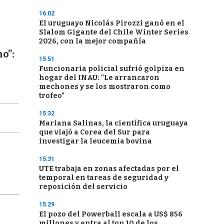
16:02
El uruguayo Nicolás Pirozzi ganó en el
Slalom Gigante del Chile Winter Series
2026, con la mejor compañía
o”:
15:51
Funcionaria policial sufrió golpiza en
hogar del INAU: "Le arrancaron
mechones y se los mostraron como
trofeo"
15:32
Mariana Salinas, la científica uruguaya
que viajó a Corea del Sur para
investigar la leucemia bovina
15:31
UTE trabaja en zonas afectadas por el
temporal en tareas de seguridad y
reposición del servicio
15:29
El pozo del Powerball escala a US$ 856
millones y entra al top 10 de los