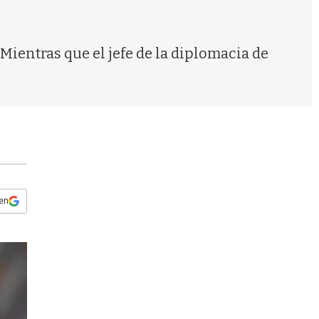
s
q
u
e
ientras que el jefe de la diplomacia de
d
a
 en