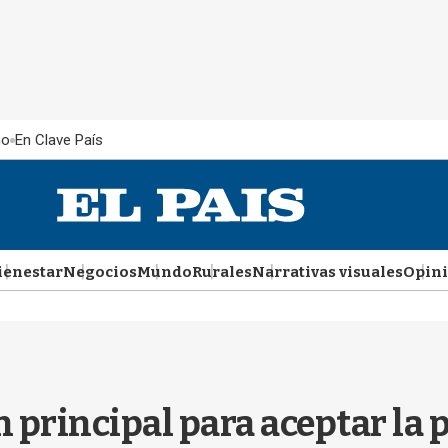
ño
En Clave País
ienestar
Negocios
Mundo
Rurales
Narrativas visuales
Opin
n principal para aceptar la 