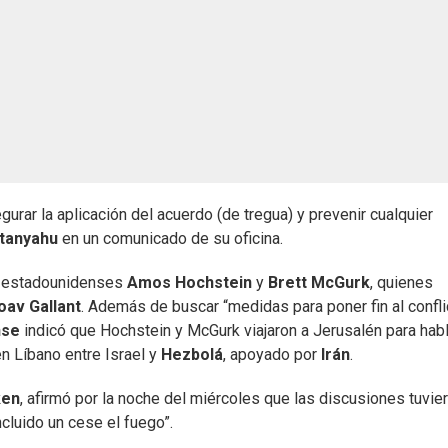
gurar la aplicación del acuerdo (de tregua) y prevenir cualquier
tanyahu
en un comunicado de su oficina.
os estadounidenses
Amos Hochstein
y
Brett McGurk
, quienes
oav Gallant
. Además de buscar “medidas para poner fin al confli
nse
indicó que Hochstein y McGurk viajaron a Jerusalén para habl
n Líbano entre Israel y
Hezbolá
, apoyado por
Irán
.
ken
, afirmó por la noche del miércoles que las discusiones tuvie
ncluido un cese el fuego”.