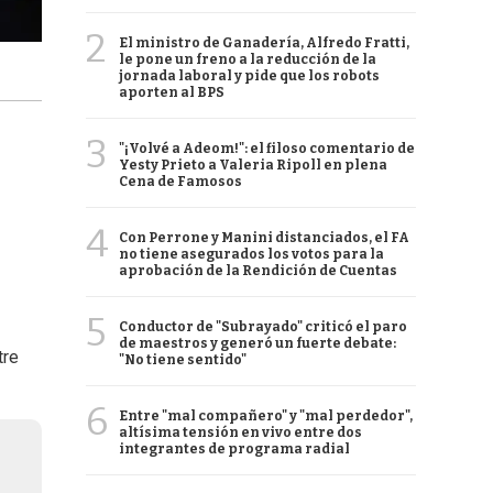
2
El ministro de Ganadería, Alfredo Fratti,
le pone un freno a la reducción de la
jornada laboral y pide que los robots
aporten al BPS
3
"¡Volvé a Adeom!": el filoso comentario de
Yesty Prieto a Valeria Ripoll en plena
Cena de Famosos
4
Con Perrone y Manini distanciados, el FA
no tiene asegurados los votos para la
aprobación de la Rendición de Cuentas
5
Conductor de "Subrayado" criticó el paro
de maestros y generó un fuerte debate:
tre
"No tiene sentido"
6
Entre "mal compañero" y "mal perdedor",
altísima tensión en vivo entre dos
integrantes de programa radial