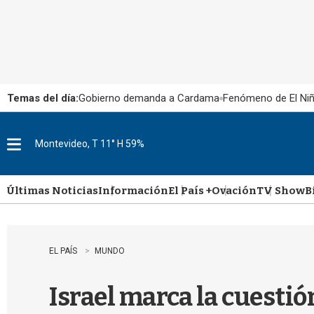
Temas del día:
Gobierno demanda a Cardama
Fenómeno de El Ni
Montevideo, T 11° H 59%
M
e
n
u
Últimas Noticias
Información
El País +
Ovación
TV Show
B
EL PAÍS
MUNDO
Israel marca la cuestió