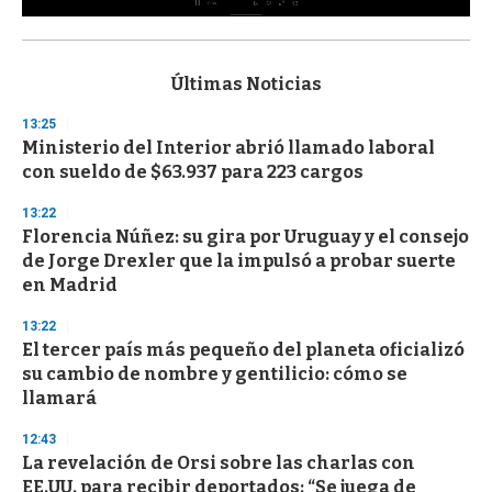
0
s
e
c
Últimas Noticias
o
n
13:25
d
Ministerio del Interior abrió llamado laboral
s
o
con sueldo de $63.937 para 223 cargos
f
3
13:22
3
s
Florencia Núñez: su gira por Uruguay y el consejo
e
de Jorge Drexler que la impulsó a probar suerte
c
en Madrid
o
n
d
13:22
s
El tercer país más pequeño del planeta oficializó
su cambio de nombre y gentilicio: cómo se
llamará
12:43
La revelación de Orsi sobre las charlas con
EE.UU. para recibir deportados: “Se juega de