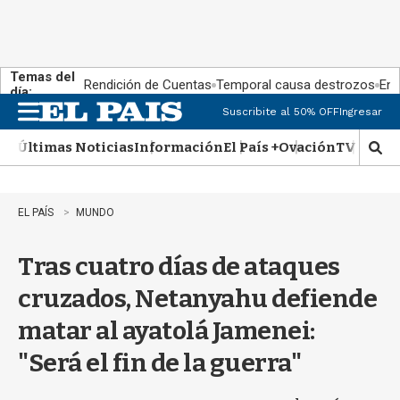
Temas del
Rendición de Cuentas
Temporal causa destrozos
En 
día:
Suscribite al 50% OFF
Ingresar
M
e
Últimas Noticias
Información
El País +
Ovación
TV Show
n
M
u
o
s
t
EL PAÍS
MUNDO
r
a
Tras cuatro días de ataques
r
b
cruzados, Netanyahu defiende
�
s
matar al ayatolá Jamenei:
q
u
"Será el fin de la guerra"
e
d