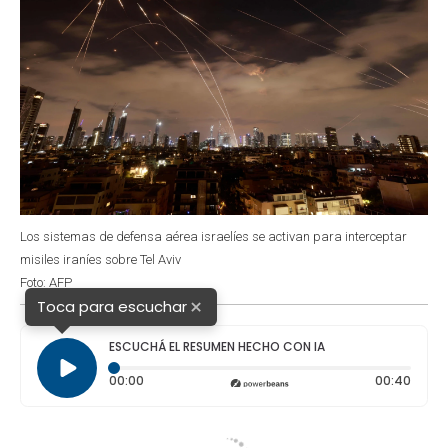
Los sistemas de defensa aérea israelíes se activan para interceptar
misiles iraníes sobre Tel Aviv
Foto: AFP
×
Toca para escuchar
ESCUCHÁ EL RESUMEN HECHO CON IA
Tiempo transcurrido: 0 segundos
Durac
00:00
00:40