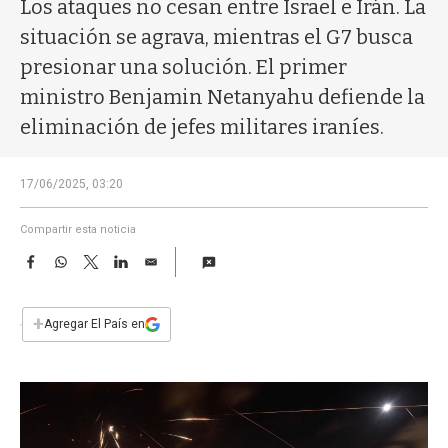
a
Los ataques no cesan entre Israel e Irán. La
situación se agrava, mientras el G7 busca
presionar una solución. El primer
ministro Benjamin Netanyahu defiende la
eliminación de jefes militares iraníes.
17/06/2025, 03:20
Compartir esta noticia
F
W
T
L
E
a
h
w
i
m
c
a
i
n
a
e
t
t
k
i
+
Agregar El País en
b
s
t
e
l
o
A
e
d
o
p
r
I
k
p
n