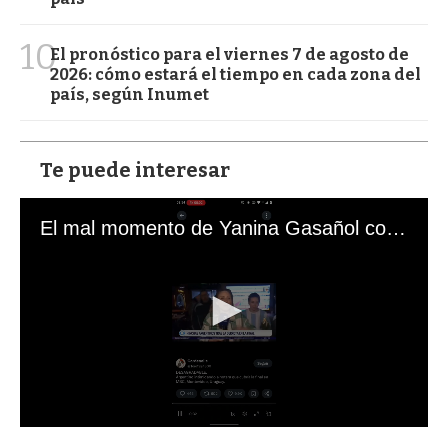
10
El pronóstico para el viernes 7 de agosto de
2026: cómo estará el tiempo en cada zona del
país, según Inumet
Te puede interesar
El mal momento de Yanina Gasañol con un hincha argentino en "Subrayado"
0