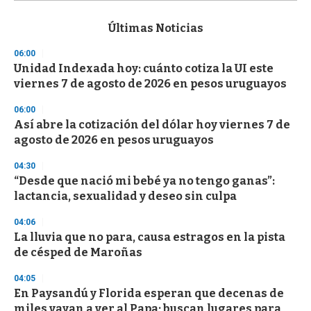
s
e
c
Últimas Noticias
o
n
06:00
d
Unidad Indexada hoy: cuánto cotiza la UI este
s
o
viernes 7 de agosto de 2026 en pesos uruguayos
f
3
06:00
3
s
Así abre la cotización del dólar hoy viernes 7 de
e
agosto de 2026 en pesos uruguayos
c
o
04:30
n
d
“Desde que nació mi bebé ya no tengo ganas”:
s
lactancia, sexualidad y deseo sin culpa
04:06
La lluvia que no para, causa estragos en la pista
de césped de Maroñas
04:05
En Paysandú y Florida esperan que decenas de
miles vayan a ver al Papa; buscan lugares para