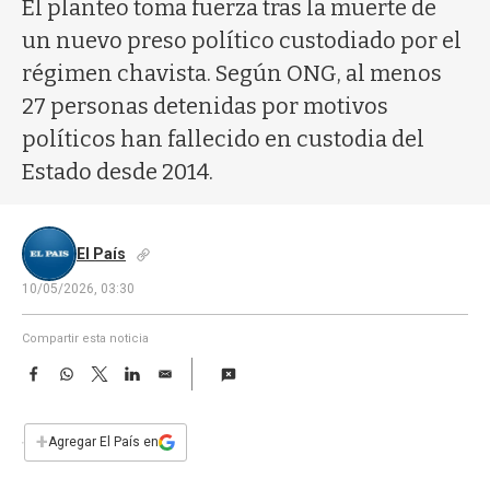
a
El planteo toma fuerza tras la muerte de
un nuevo preso político custodiado por el
régimen chavista. Según ONG, al menos
27 personas detenidas por motivos
políticos han fallecido en custodia del
Estado desde 2014.
El País
10/05/2026, 03:30
Compartir esta noticia
F
W
T
L
E
a
h
w
i
m
c
a
i
n
a
e
t
t
k
i
+
Agregar El País en
b
s
t
e
l
o
A
e
d