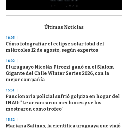
0
s
e
c
Últimas Noticias
o
n
16:05
d
Cómo fotografiar el eclipse solar total del
s
o
miércoles 12 de agosto, según expertos
f
3
16:02
3
s
El uruguayo Nicolás Pirozzi ganó en el Slalom
e
Gigante del Chile Winter Series 2026, con la
c
mejor compañía
o
n
d
15:51
s
Funcionaria policial sufrió golpiza en hogar del
INAU: "Le arrancaron mechones y se los
mostraron como trofeo"
15:32
Mariana Salinas, la científica uruguaya que viajó