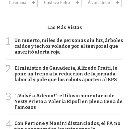
Colombia
Gustavo Petro
Álvaro Uribe
Las Más Vistas
1
Un muerto, miles de personas sin luz, árboles
caídos y techos volados por el temporal que
ameritó alerta roja
2
El ministro de Ganadería, Alfredo Fratti, le
pone un freno a la reducción de la jornada
laboral y pide que los robots aporten al BPS
3
"¡Volvé a Adeom!": el filoso comentario de
Yesty Prieto a Valeria Ripoll en plena Cena de
Famosos
4
Con Perrone y Manini distanciados, el FA no