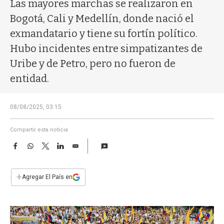
a
Las mayores marchas se realizaron en
Bogotá, Cali y Medellín, donde nació el
exmandatario y tiene su fortín político.
Hubo incidentes entre simpatizantes de
Uribe y de Petro, pero no fueron de
entidad.
08/08/2025, 03:15
Compartir esta noticia
F
W
T
L
E
a
h
w
i
m
c
a
i
n
a
e
t
t
k
i
+
Agregar El País en
b
s
t
e
l
o
A
e
d
o
p
r
I
k
p
n