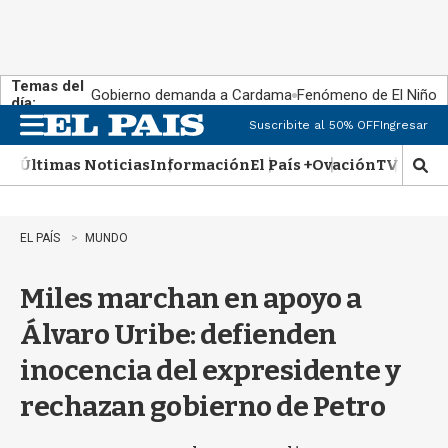
Temas del
Gobierno demanda a Cardama
Fenómeno de El Niño
día:
Suscribite al 50% OFF
Ingresar
M
e
Últimas Noticias
Información
El País +
Ovación
TV Show
n
M
u
o
s
t
EL PAÍS
MUNDO
r
a
Miles marchan en apoyo a
r
b
Álvaro Uribe: defienden
�
s
inocencia del expresidente y
q
u
rechazan gobierno de Petro
e
d