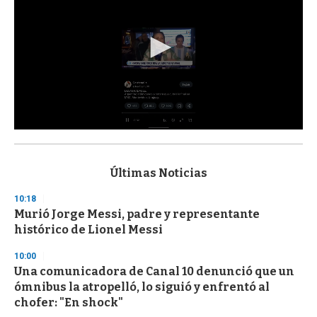
0
s
e
c
Últimas Noticias
o
n
10:18
d
Murió Jorge Messi, padre y representante
s
o
histórico de Lionel Messi
f
3
10:00
3
s
Una comunicadora de Canal 10 denunció que un
e
ómnibus la atropelló, lo siguió y enfrentó al
c
chofer: "En shock"
o
n