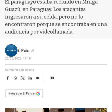
a
El paraguayo estaba recluido en Minga
Guazú, en Paraguay. Los atacantes
ingresaron a su celda, pero no lo
encontraron porque se encontraba en una
audiencia por videollamada.
El País
22/05/2026, 17:10
Compartir esta noticia
F
W
T
L
E
a
h
w
i
m
c
a
i
n
a
e
t
t
k
i
+
Agregar El País en
b
s
t
e
l
o
A
e
d
o
p
r
I
k
p
n