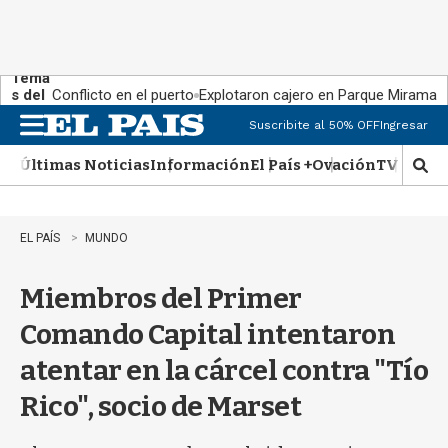
Tema
s del
Conflicto en el puerto
Explotaron cajero en Parque Miramar
día:
Suscribite al 50% OFF
Ingresar
M
e
Últimas Noticias
Información
El País +
Ovación
TV Show
n
M
u
o
s
t
EL PAÍS
MUNDO
r
a
Miembros del Primer
r
b
Comando Capital intentaron
�
s
atentar en la cárcel contra "Tío
q
u
Rico", socio de Marset
e
d