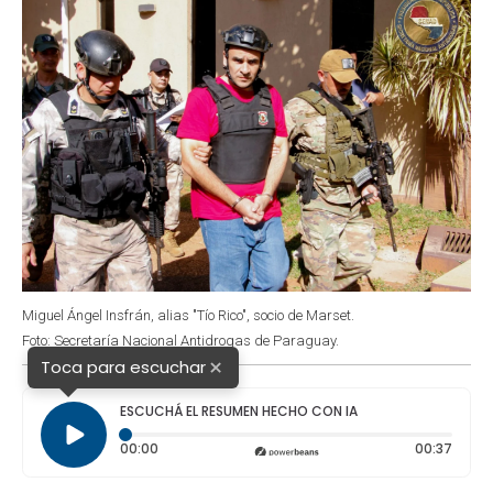
Miguel Ángel Insfrán, alias "Tío Rico", socio de Marset.
Foto: Secretaría Nacional Antidrogas de Paraguay.
×
Toca para escuchar
ESCUCHÁ EL RESUMEN HECHO CON IA
Tiempo transcurrido: 0 segundos
Durac
00:00
00:37