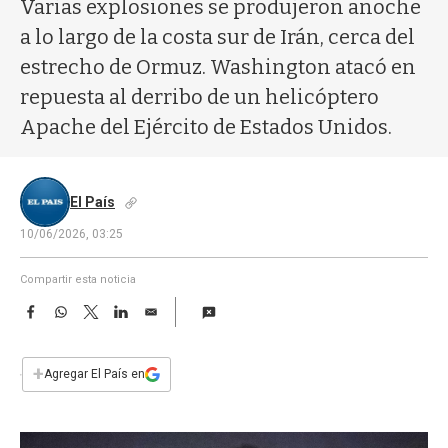
a
Varias explosiones se produjeron anoche
a lo largo de la costa sur de Irán, cerca del
estrecho de Ormuz. Washington atacó en
repuesta al derribo de un helicóptero
Apache del Ejército de Estados Unidos.
El País
10/06/2026, 03:25
Compartir esta noticia
F
W
T
L
E
a
h
w
i
m
c
a
i
n
a
e
t
t
k
i
+
Agregar El País en
b
s
t
e
l
o
A
e
d
o
p
r
I
k
p
n