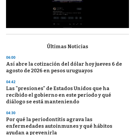
0
s
e
c
Últimas Noticias
o
n
06:00
d
Así abre la cotización del dólar hoy jueves 6 de
s
o
agosto de 2026 en pesos uruguayos
f
3
04:42
3
s
Las "presiones" de Estados Unidos que ha
e
recibido el gobierno en este período y qué
c
diálogo se está manteniendo
o
n
d
04:30
s
Por qué la periodontitis agrava las
enfermedades autoinmunes y qué hábitos
ayudan a prevenirla