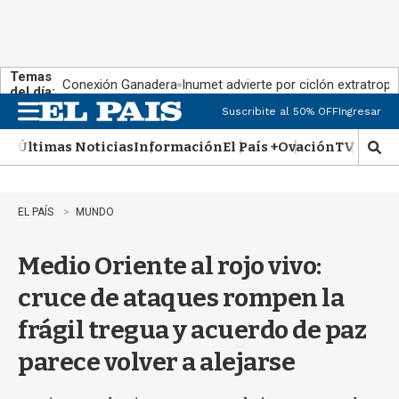
Temas
Conexión Ganadera
Inumet advierte por ciclón extratropi
del día:
Suscribite al 50% OFF
Ingresar
M
e
Últimas Noticias
Información
El País +
Ovación
TV Show
n
M
u
o
s
t
EL PAÍS
MUNDO
r
a
Medio Oriente al rojo vivo:
r
b
cruce de ataques rompen la
�
s
frágil tregua y acuerdo de paz
q
u
parece volver a alejarse
e
d