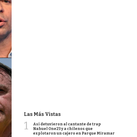
Las Más Vistas
1
Así detuvieron al cantante de trap
Nahuel One23 y a chilenos que
explotaron un cajero en Parque Miramar