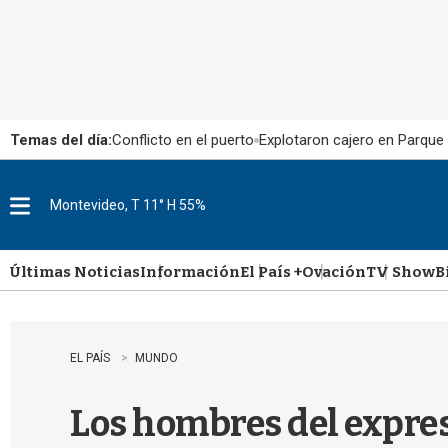
Temas del día:
Conflicto en el puerto
Explotaron cajero en Parque
Montevideo, T 11° H 55%
M
e
n
u
Últimas Noticias
Información
El País +
Ovación
TV Show
B
EL PAÍS
MUNDO
Los hombres del expresi