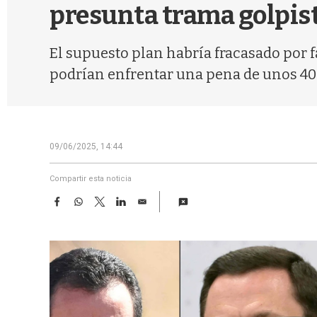
presunta trama golpist
El supuesto plan habría fracasado por f
podrían enfrentar una pena de unos 40
09/06/2025, 14:44
Compartir esta noticia
F
W
T
L
E
a
h
w
i
m
c
a
i
n
a
e
t
t
k
i
b
s
t
e
l
o
A
e
d
o
p
r
I
k
p
n