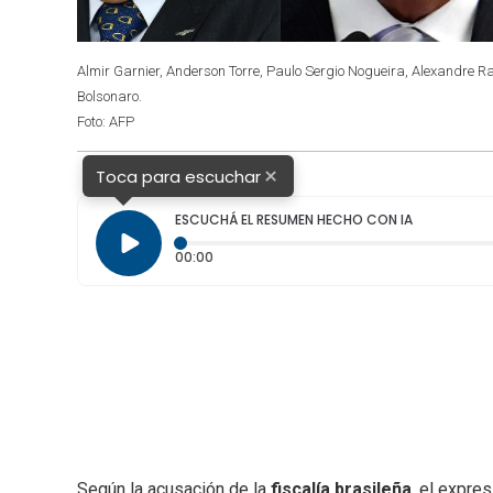
Almir Garnier, Anderson Torre, Paulo Sergio Nogueira, Alexandre 
Bolsonaro.
Foto: AFP
×
Toca para escuchar
ESCUCHÁ EL RESUMEN HECHO CON IA
Tiempo transcurrido: 0 segundos
00:00
Según la acusación de la
fiscalía brasileña
, el expre