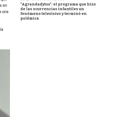
"Agrandadytos": el programa que hizo
a en
de las ocurrencias infantiles un
a una
fenómeno televisivo y terminó en
polémica
ía