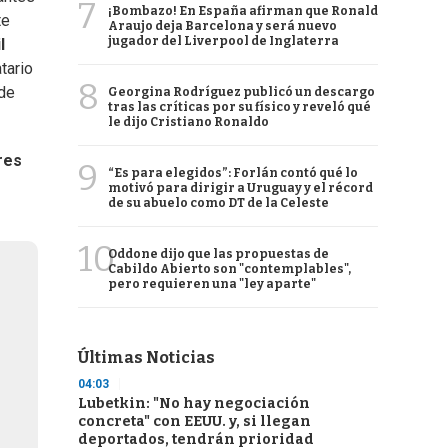
7
¡Bombazo! En España afirman que Ronald
te
Araujo deja Barcelona y será nuevo
jugador del Liverpool de Inglaterra
l
tario
8
 de
Georgina Rodríguez publicó un descargo
tras las críticas por su físico y reveló qué
le dijo Cristiano Ronaldo
res
9
“Es para elegidos”: Forlán contó qué lo
motivó para dirigir a Uruguay y el récord
de su abuelo como DT de la Celeste
10
Oddone dijo que las propuestas de
Cabildo Abierto son "contemplables",
pero requieren una "ley aparte"
Últimas Noticias
04:03
Lubetkin: "No hay negociación
concreta" con EEUU. y, si llegan
deportados, tendrán prioridad