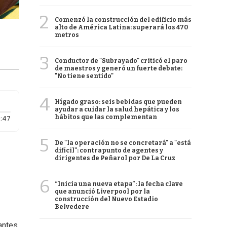
2
Comenzó la construcción del edificio más
alto de América Latina: superará los 470
metros
3
Conductor de "Subrayado" criticó el paro
de maestros y generó un fuerte debate:
"No tiene sentido"
4
Hígado graso: seis bebidas que pueden
ayudar a cuidar la salud hepática y los
Duración: 47 segundos
hábitos que las complementan
:47
5
De "la operación no se concretará" a "está
difícil": contrapunto de agentes y
dirigentes de Peñarol por De La Cruz
6
“Inicia una nueva etapa”: la fecha clave
que anunció Liverpool por la
construcción del Nuevo Estadio
Belvedere
antes