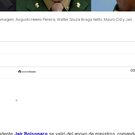
Ramagem, Augusto Heleno Pereira, Walter Souza Braga Netto, Mauro Cid y Jair
00
sidente
Jair Bolsonaro
se valió del apoyo de ministros, comand