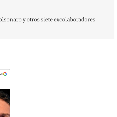
s
q
u
e
Bolsonaro y otros siete excolaboradores
d
a
 en