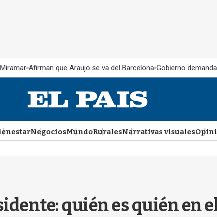
 Miramar
Afirman que Araujo se va del Barcelona
Gobierno demanda
ienestar
Negocios
Mundo
Rurales
Narrativas visuales
Opin
dente: quién es quién en el