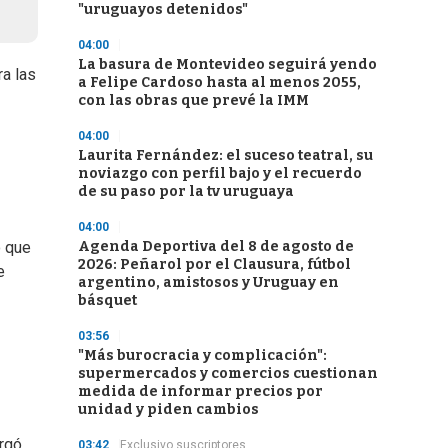
"uruguayos detenidos"
04:00
La basura de Montevideo seguirá yendo
a las
a Felipe Cardoso hasta al menos 2055,
con las obras que prevé la IMM
04:00
Laurita Fernández: el suceso teatral, su
noviazgo con perfil bajo y el recuerdo
de su paso por la tv uruguaya
04:00
Agenda Deportiva del 8 de agosto de
o que
2026: Peñarol por el Clausura, fútbol
e
argentino, amistosos y Uruguay en
básquet
03:56
"Más burocracia y complicación":
supermercados y comercios cuestionan
medida de informar precios por
unidad y piden cambios
rgó,
03:42
Exclusivo suscriptores