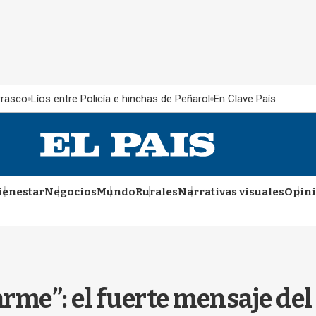
rrasco
Líos entre Policía e hinchas de Peñarol
En Clave País
ienestar
Negocios
Mundo
Rurales
Narrativas visuales
Opin
arme”: el fuerte mensaje de