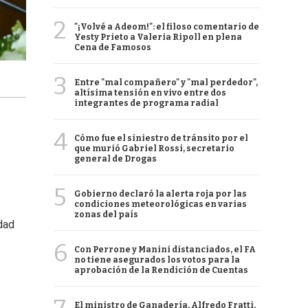
2
"¡Volvé a Adeom!": el filoso comentario de
Yesty Prieto a Valeria Ripoll en plena
Cena de Famosos
3
Entre "mal compañero" y "mal perdedor",
altísima tensión en vivo entre dos
integrantes de programa radial
4
Cómo fue el siniestro de tránsito por el
que murió Gabriel Rossi, secretario
general de Drogas
5
Gobierno declaró la alerta roja por las
condiciones meteorológicas en varias
zonas del país
dad
6
Con Perrone y Manini distanciados, el FA
no tiene asegurados los votos para la
aprobación de la Rendición de Cuentas
El ministro de Ganadería, Alfredo Fratti,