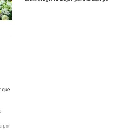
r que
o
a por