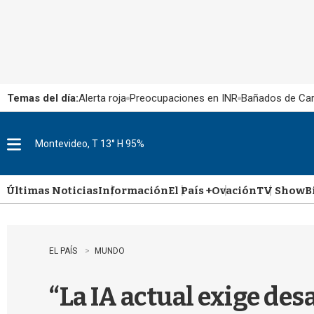
Temas del día:
Alerta roja
Preocupaciones en INR
Bañados de Ca
Montevideo, T 13° H 95%
M
e
n
u
Últimas Noticias
Información
El País +
Ovación
TV Show
B
EL PAÍS
MUNDO
“La IA actual exige des