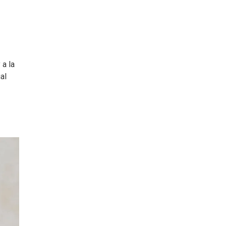
 a la
al