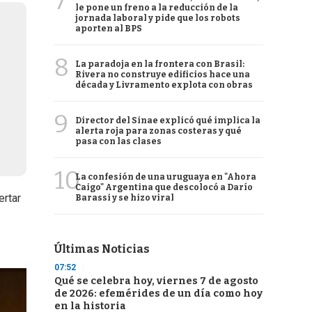
7
le pone un freno a la reducción de la
jornada laboral y pide que los robots
aporten al BPS
8
La paradoja en la frontera con Brasil:
Rivera no construye edificios hace una
década y Livramento explota con obras
9
Director del Sinae explicó qué implica la
alerta roja para zonas costeras y qué
pasa con las clases
10
La confesión de una uruguaya en "Ahora
Caigo" Argentina que descolocó a Darío
ertar
Barassi y se hizo viral
Últimas Noticias
07:52
Qué se celebra hoy, viernes 7 de agosto
de 2026: efemérides de un día como hoy
en la historia