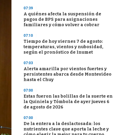
07:39
A quiénes afecta la suspensión de
pagos de BPS para asignaciones
familiares y cómo volver a cobrar
07:10
Tiempo de hoy viernes 7 de agosto:
temperaturas, vientos y nubosidad,
según el pronóstico de Inumet
07:03
Alerta amarilla por vientos fuertes y
persistentes abarca desde Montevideo
hasta el Chuy
07:00
Estas fueron las bolillas de la suerte en
la Quiniela y Tómbola de ayer jueves 6
de agosto de 2026
07:00
De la entera a la deslactosada: los
nutrientes clave que aporta la leche y
cómo elegir la mejor para tu cuerpo