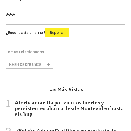
EFE
¿Encontraste un error?
Reportar
Temas relacionados
Realeza británica
Las Más Vistas
1
Alerta amarilla por vientos fuertes y
persistentes abarca desde Montevideo hasta
el Chuy
"¡Volvé a Adeom!": el filoso comentario de