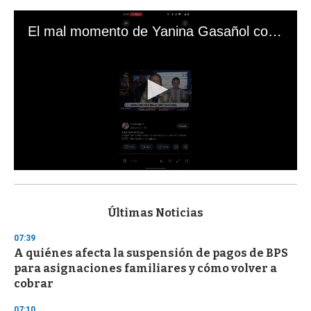
El mal momento de Yanina Gasañol con un hincha argentino en "Subrayado"
0
s
e
c
Últimas Noticias
o
n
07:39
d
A quiénes afecta la suspensión de pagos de BPS
s
o
para asignaciones familiares y cómo volver a
f
cobrar
3
3
s
07:10