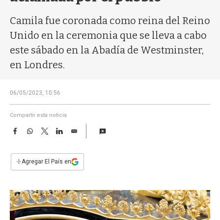
a
Camila fue coronada como reina del Reino
Unido en la ceremonia que se lleva a cabo
este sábado en la Abadía de Westminster,
en Londres.
06/05/2023, 10:56
Compartir esta noticia
F
W
T
L
E
a
h
w
i
m
c
a
i
n
a
e
t
t
k
i
+
Agregar El País en
b
s
t
e
l
o
A
e
d
o
p
r
I
k
p
n