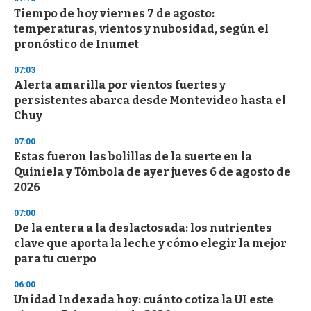
e
Tiempo de hoy viernes 7 de agosto:
c
temperaturas, vientos y nubosidad, según el
o
n
pronóstico de Inumet
d
s
07:03
Alerta amarilla por vientos fuertes y
persistentes abarca desde Montevideo hasta el
Chuy
07:00
Estas fueron las bolillas de la suerte en la
Quiniela y Tómbola de ayer jueves 6 de agosto de
2026
07:00
De la entera a la deslactosada: los nutrientes
clave que aporta la leche y cómo elegir la mejor
para tu cuerpo
06:00
Unidad Indexada hoy: cuánto cotiza la UI este