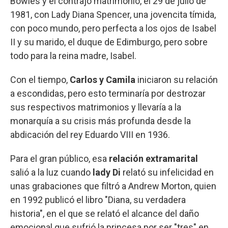
Bowles y él contrajo matrimonio, el 29 de julio de
1981, con Lady Diana Spencer, una jovencita tímida,
con poco mundo, pero perfecta a los ojos de Isabel
II y su marido, el duque de Edimburgo, pero sobre
todo para la reina madre, Isabel.
Con el tiempo,
Carlos y Camila
iniciaron su relación
a escondidas, pero esto terminaría por destrozar
sus respectivos matrimonios y llevaría a la
monarquía a su crisis más profunda desde la
abdicación del rey Eduardo VIII en 1936.
Para el gran público, esa
relación extramarital
salió a la luz cuando
lady Di
relató su infelicidad en
unas grabaciones que filtró a Andrew Morton, quien
en 1992 publicó el libro "Diana, su verdadera
historia", en el que se relató el alcance del daño
emocional que sufrió la princesa por ser "tres" en