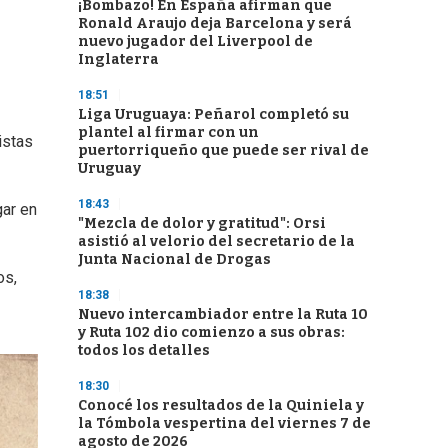
¡Bombazo! En España afirman que
Ronald Araujo deja Barcelona y será
nuevo jugador del Liverpool de
Inglaterra
18:51
Liga Uruguaya: Peñarol completó su
plantel al firmar con un
istas
puertorriqueño que puede ser rival de
Uruguay
18:43
gar en
"Mezcla de dolor y gratitud": Orsi
asistió al velorio del secretario de la
Junta Nacional de Drogas
os,
18:38
Nuevo intercambiador entre la Ruta 10
y Ruta 102 dio comienzo a sus obras:
todos los detalles
18:30
Conocé los resultados de la Quiniela y
la Tómbola vespertina del viernes 7 de
agosto de 2026