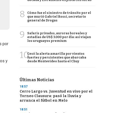
década y Livramento explota con obras
8
Cómo fue el siniestro de tránsito por el
que murió Gabriel Rossi, secretario
general de Drogas
9
Safaris privados, auroras boreales y
estadías de US$ 3.000 por día: así viajan
los uruguayos premium
s por
10
Cesó la alerta amarilla por vientos
fuertes y persistentes que abarcaba
ños y
desde Montevideo hasta el Chuy
Últimas Noticias
18:57
Cerro Largo vs. Juventud en vivo por el
Torneo Clausura: pasó la lluvia y
arranca el fútbol en Melo
18:51