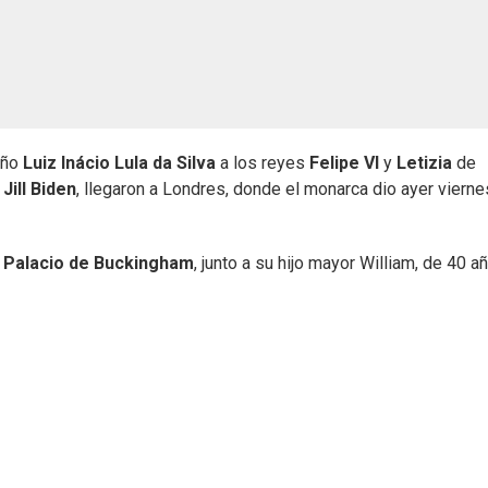
eño
Luiz Inácio Lula da Silva
a los reyes
Felipe VI
y
Letizia
de
e
Jill Biden
, llegaron a Londres, donde el monarca dio ayer vierne
l
Palacio de Buckingham
, junto a su hijo mayor William, de 40 a