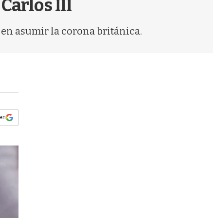
Carlos III
s
q
u
 en asumir la corona británica.
e
d
a
 en