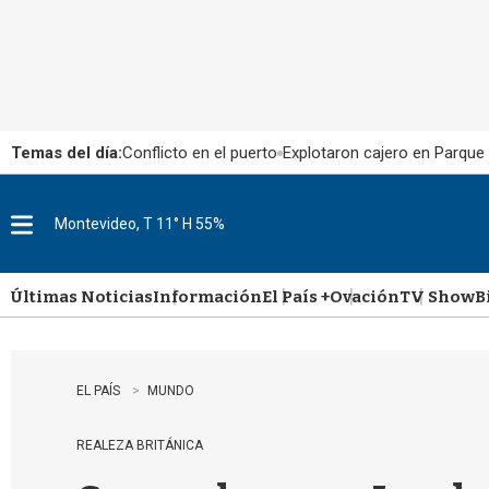
Temas del día:
Conflicto en el puerto
Explotaron cajero en Parque
Montevideo, T 11° H 55%
M
e
n
u
Últimas Noticias
Información
El País +
Ovación
TV Show
B
EL PAÍS
MUNDO
REALEZA BRITÁNICA