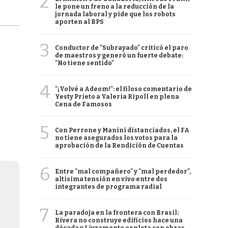
2
le pone un freno a la reducción de la
jornada laboral y pide que los robots
aporten al BPS
3
Conductor de "Subrayado" criticó el paro
de maestros y generó un fuerte debate:
"No tiene sentido"
4
"¡Volvé a Adeom!": el filoso comentario de
Yesty Prieto a Valeria Ripoll en plena
Cena de Famosos
5
Con Perrone y Manini distanciados, el FA
no tiene asegurados los votos para la
aprobación de la Rendición de Cuentas
6
Entre "mal compañero" y "mal perdedor",
altísima tensión en vivo entre dos
integrantes de programa radial
7
La paradoja en la frontera con Brasil:
Rivera no construye edificios hace una