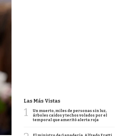
Las Más Vistas
1
Un muerto, miles de personas sin luz,
árboles caídos y techos volados por el
temporal que ameritó alerta roja
El ministro de Ganadería, Alfredo Fratti,