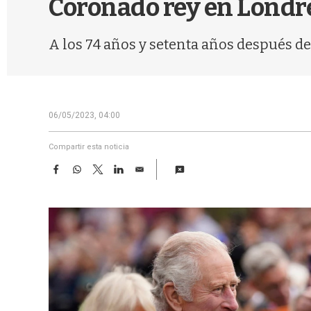
Coronado rey en Londres
A los 74 años y setenta años después de
06/05/2023, 04:00
Compartir esta noticia
F
W
T
L
E
a
h
w
i
m
c
a
i
n
a
e
t
t
k
i
b
s
t
e
l
o
A
e
d
o
p
r
I
k
p
n