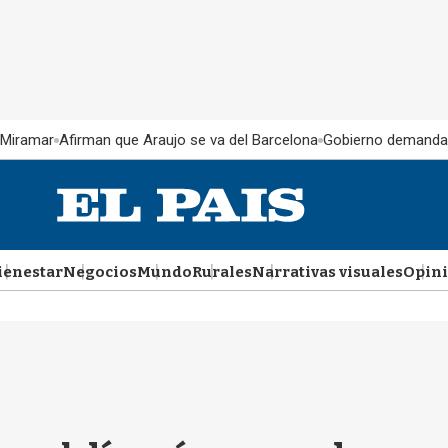
 Miramar
Afirman que Araujo se va del Barcelona
Gobierno demanda
ienestar
Negocios
Mundo
Rurales
Narrativas visuales
Opin