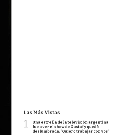
Las Más Vistas
1
Una estrella de la televisión argentina
fue a ver el show de Gustaf y quedó
deslumbrada: "Quiero trabajar con vos"