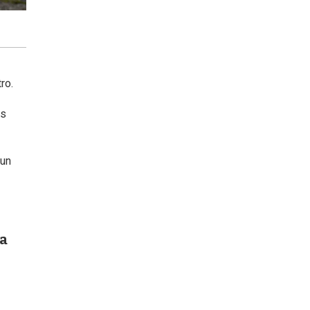
ro.
os
 un
 a