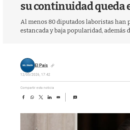
su continuidad queda 
Al menos 80 diputados laboristas han p
estancada y baja popularidad, además de
El País
12/05/2026, 17:42
Compartir esta noticia
F
W
T
L
E
a
h
w
i
m
c
a
i
n
a
e
t
t
k
i
b
s
t
e
l
o
A
e
d