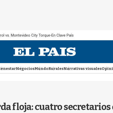
rol vs. Montevideo City Torque
En Clave País
ienestar
Negocios
Mundo
Rurales
Narrativas visuales
Opin
da floja: cuatro secretario