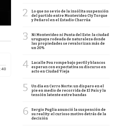
2
Lo que no se vio de la insólita suspensión
del partido entre Montevideo Cty Torque
y Peñarol en el Estadio Charrúa
3
Ni Montevideo ni Punta del Este: la ciudad
uruguaya rodeada de naturaleza donde
las propiedades se revalorizan más de
un 20%
4
Lacalle Pou rompe bajo perfil y blancos
esperan con expectativa su discurso en
Duración: 40 segundos
:40
acto en Ciudad Vieja
5
Un día en Cerro Norte: un disparo en el
pie en medio de recorrida de El País y la
tensión latente entre bandas
6
Sergio Puglia anunció la suspensión de
su reality: el curioso motivo detrás de la
decisión