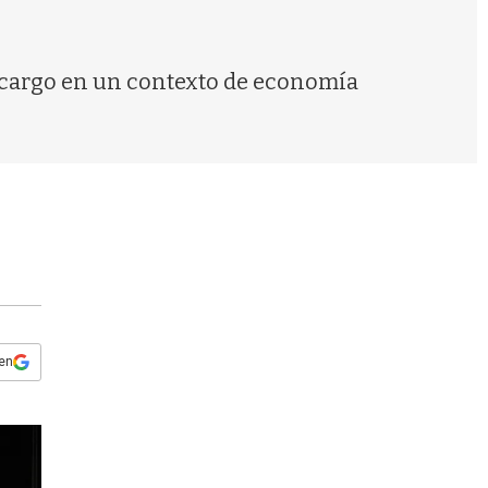
s
q
u
e
l cargo en un contexto de economía
d
a
 en