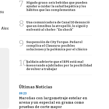
7
Hígado graso: seis bebidas que pueden
ayudar a cuidar la salud hepática y los
hábitos que las complementan
 su
8
Una comunicadora de Canal 10 denunció
que un ómnibus la atropelló, lo siguió y
, Alex
enfrentó al chofer: "En shock"
9
Suspensión de City Torque-Peñarol
complica el Clausura: posibles
soluciones y la polémica por el clásico
10
Saldain advierte que el BPS está mal
asesorando a jubilados por la posibilidad
de volver a trabajar
Últimas Noticias
09:23
Maroñas con largometraje estelar en
arena y un especial en grama como
pruebas de corte mayor