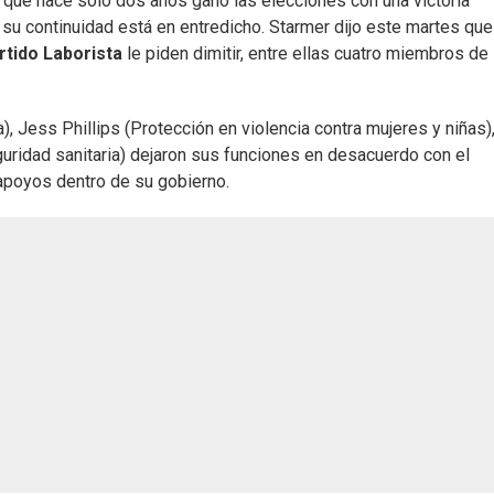
, que hace solo dos años ganó las elecciones con una victoria
 su continuidad está en entredicho. Starmer dijo este martes que
rtido Laborista
le piden dimitir, entre ellas cuatro miembros de
, Jess Phillips (Protección en violencia contra mujeres y niñas)
uridad sanitaria) dejaron sus funciones en desacuerdo con el
 apoyos dentro de su gobierno.