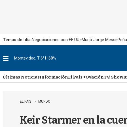
Temas del día:
Negociaciones con EE.UU.
Murió Jorge Messi
Peña
Montevideo, T 6° H 68%
M
e
n
u
Últimas Noticias
Información
El País +
Ovación
TV Show
B
EL PAÍS
MUNDO
Keir Starmer en la cuer