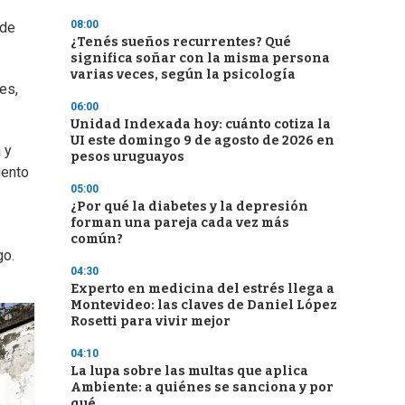
08:00
 de
¿Tenés sueños recurrentes? Qué
significa soñar con la misma persona
varias veces, según la psicología
es,
06:00
Unidad Indexada hoy: cuánto cotiza la
UI este domingo 9 de agosto de 2026 en
 y
pesos uruguayos
iento
05:00
¿Por qué la diabetes y la depresión
forman una pareja cada vez más
común?
go.
04:30
Experto en medicina del estrés llega a
Montevideo: las claves de Daniel López
Rosetti para vivir mejor
04:10
La lupa sobre las multas que aplica
Ambiente: a quiénes se sanciona y por
qué