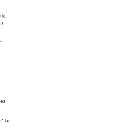
 la
s.
",
nes
r" las