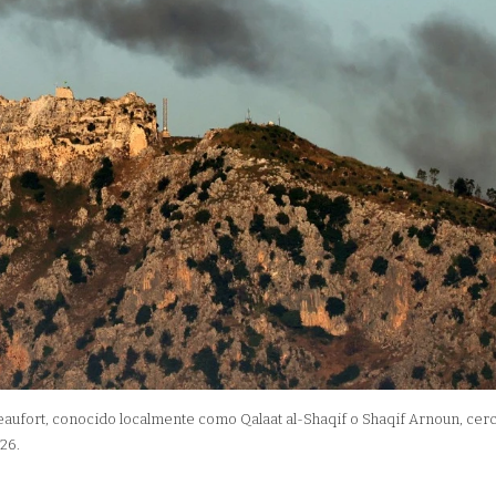
aufort, conocido localmente como Qalaat al-Shaqif o Shaqif Arnoun, cerc
26.