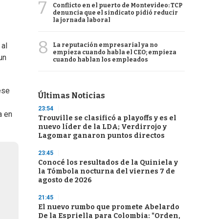
7
Conflicto en el puerto de Montevideo: TCP
denuncia que el sindicato pidió reducir
la jornada laboral
8
 al
La reputación empresarial ya no
empieza cuando habla el CEO; empieza
 un
cuando hablan los empleados
ese
Últimas Noticias
23:54
a en
Trouville se clasificó a playoffs y es el
nuevo líder de la LDA; Verdirrojo y
Lagomar ganaron puntos directos
23:45
Conocé los resultados de la Quiniela y
la Tómbola nocturna del viernes 7 de
agosto de 2026
21:45
El nuevo rumbo que promete Abelardo
De la Espriella para Colombia: "Orden,