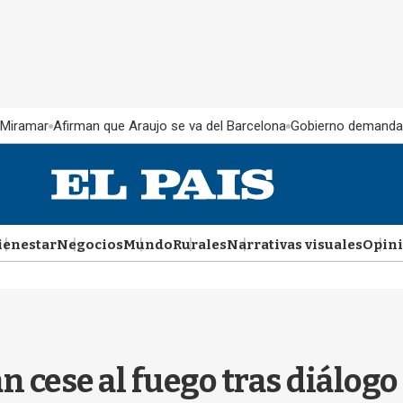
 Miramar
Afirman que Araujo se va del Barcelona
Gobierno demanda
ienestar
Negocios
Mundo
Rurales
Narrativas visuales
Opin
an cese al fuego tras diálo