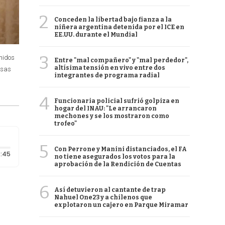
2
Conceden la libertad bajo fianza a la
niñera argentina detenida por el ICE en
EE.UU. durante el Mundial
3
Unidos
Entre "mal compañero" y "mal perdedor",
altísima tensión en vivo entre dos
esas
integrantes de programa radial
4
Funcionaria policial sufrió golpiza en
hogar del INAU: "Le arrancaron
mechones y se los mostraron como
trofeo"
5
Con Perrone y Manini distanciados, el FA
Duración: 45 segundos
:45
no tiene asegurados los votos para la
aprobación de la Rendición de Cuentas
6
Así detuvieron al cantante de trap
Nahuel One23 y a chilenos que
explotaron un cajero en Parque Miramar