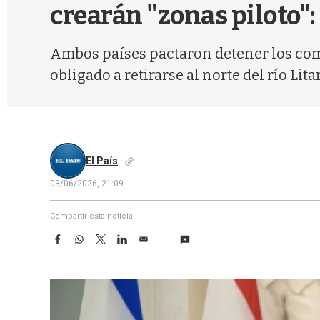
crearán "zonas piloto": 
Ambos países pactaron detener los comb
obligado a retirarse al norte del río Lita
El País
03/06/2026, 21:09
Compartir esta noticia
F
W
T
L
E
a
h
w
i
m
c
a
i
n
a
e
t
t
k
i
b
s
t
e
l
o
A
e
d