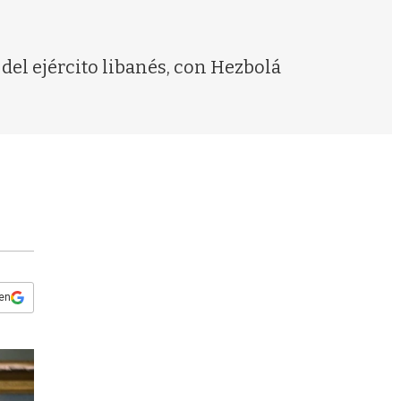
s
q
u
e
el ejército libanés, con Hezbolá
d
a
 en