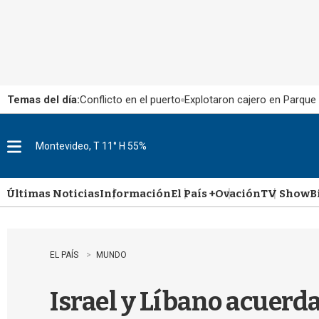
Temas del día:
Conflicto en el puerto
Explotaron cajero en Parque
Montevideo, T 11° H 55%
M
e
n
u
Últimas Noticias
Información
El País +
Ovación
TV Show
B
EL PAÍS
MUNDO
Israel y Líbano acuerd