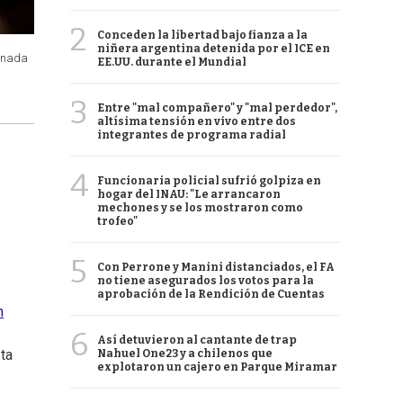
2
Conceden la libertad bajo fianza a la
niñera argentina detenida por el ICE en
conada
EE.UU. durante el Mundial
3
Entre "mal compañero" y "mal perdedor",
altísima tensión en vivo entre dos
integrantes de programa radial
4
Funcionaria policial sufrió golpiza en
hogar del INAU: "Le arrancaron
mechones y se los mostraron como
trofeo"
5
Con Perrone y Manini distanciados, el FA
no tiene asegurados los votos para la
aprobación de la Rendición de Cuentas
n
6
Así detuvieron al cantante de trap
ta
Nahuel One23 y a chilenos que
explotaron un cajero en Parque Miramar