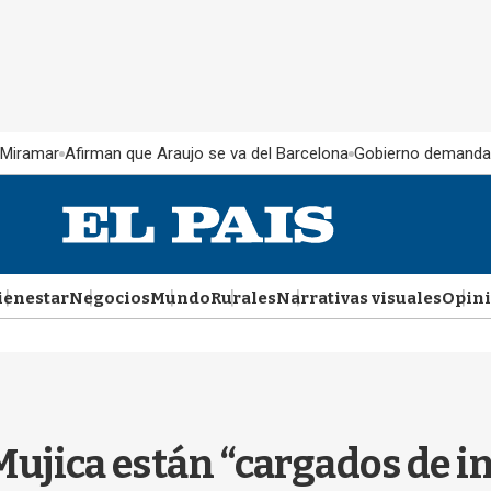
 Miramar
Afirman que Araujo se va del Barcelona
Gobierno demanda
ienestar
Negocios
Mundo
Rurales
Narrativas visuales
Opin
 Mujica están “cargados de i