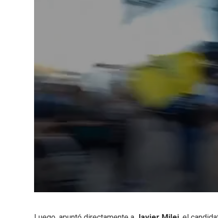
Luego, apuntó directamente a
Javier Milei
, el candid