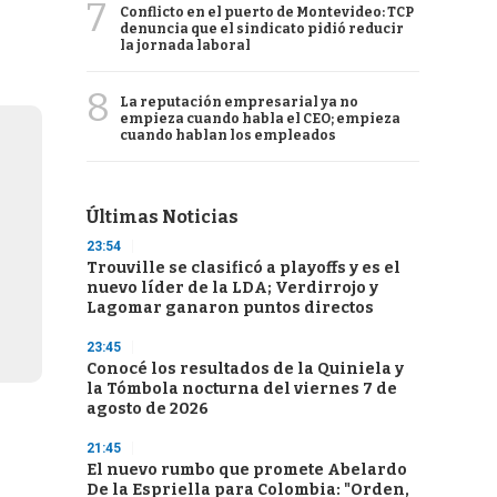
7
Conflicto en el puerto de Montevideo: TCP
denuncia que el sindicato pidió reducir
la jornada laboral
8
La reputación empresarial ya no
empieza cuando habla el CEO; empieza
cuando hablan los empleados
Últimas Noticias
23:54
Trouville se clasificó a playoffs y es el
nuevo líder de la LDA; Verdirrojo y
Lagomar ganaron puntos directos
23:45
Conocé los resultados de la Quiniela y
la Tómbola nocturna del viernes 7 de
agosto de 2026
21:45
El nuevo rumbo que promete Abelardo
De la Espriella para Colombia: "Orden,