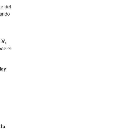
te del
zando
a",
ose el
Hay
ada