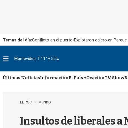
Temas del día:
Conflicto en el puerto
Explotaron cajero en Parque
Montevideo, T 11° H 55%
M
e
n
u
Últimas Noticias
Información
El País +
Ovación
TV Show
B
EL PAÍS
MUNDO
Insultos de liberales a