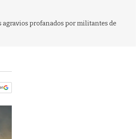
s
q
u
e
os agravios profanados por militantes de
d
a
 en