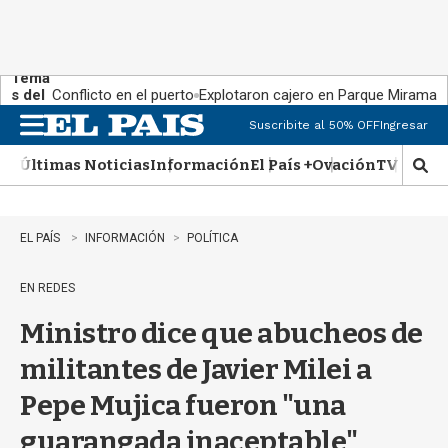
Tema
s del
Conflicto en el puerto
Explotaron cajero en Parque Miramar
día:
Suscribite al 50% OFF
Ingresar
M
e
Últimas Noticias
Información
El País +
Ovación
TV Show
n
M
u
o
s
t
EL PAÍS
INFORMACIÓN
POLÍTICA
r
a
EN REDES
r
b
Ministro dice que abucheos de
�
s
militantes de Javier Milei a
q
u
Pepe Mujica fueron "una
e
d
guarangada inaceptable"