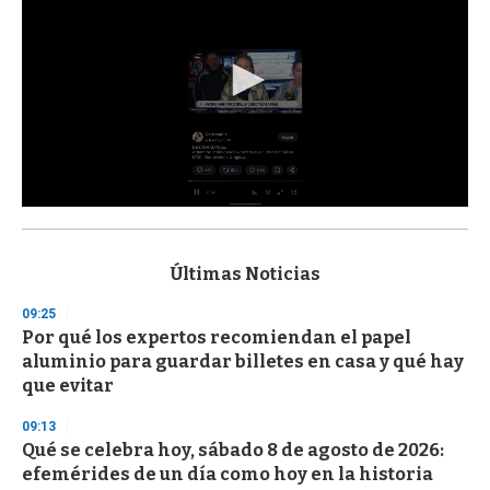
0
s
e
c
Últimas Noticias
o
n
09:25
d
Por qué los expertos recomiendan el papel
s
o
aluminio para guardar billetes en casa y qué hay
f
que evitar
3
3
s
09:13
e
Qué se celebra hoy, sábado 8 de agosto de 2026:
c
efemérides de un día como hoy en la historia
o