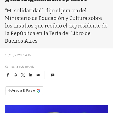
a
“Mi solidaridad”, dijo el jerarca del
Ministerio de Educación y Cultura sobre
los insultos que recibió el expresidente de
la República en la Feria del Libro de
Buenos Aires.
15/05/2023, 14:45
Compartir esta noticia
F
W
T
L
E
a
h
w
i
m
c
a
i
n
a
e
t
t
k
i
+
Agregar El País en
b
s
t
e
l
o
A
e
d
o
p
r
I
k
p
n