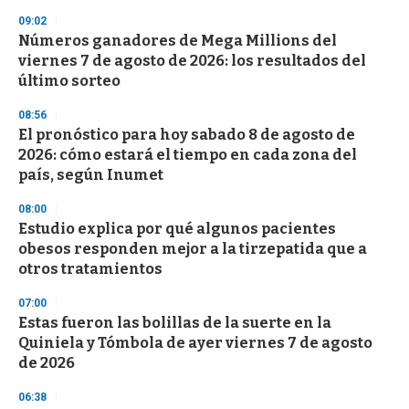
n
d
09:02
s
Números ganadores de Mega Millions del
viernes 7 de agosto de 2026: los resultados del
último sorteo
08:56
El pronóstico para hoy sabado 8 de agosto de
2026: cómo estará el tiempo en cada zona del
país, según Inumet
08:00
Estudio explica por qué algunos pacientes
obesos responden mejor a la tirzepatida que a
otros tratamientos
07:00
Estas fueron las bolillas de la suerte en la
Quiniela y Tómbola de ayer viernes 7 de agosto
de 2026
06:38