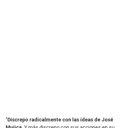
"
Discrepo radicalmente con las ideas de José
Mujica
. Y más discrepo con sus acciones en su