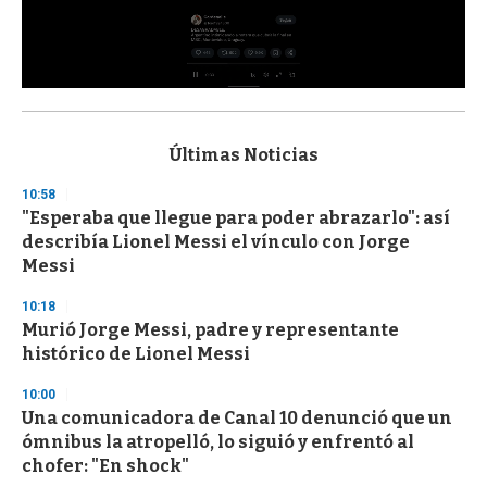
0
s
e
c
Últimas Noticias
o
n
10:58
d
"Esperaba que llegue para poder abrazarlo": así
s
o
describía Lionel Messi el vínculo con Jorge
f
Messi
3
3
s
10:18
e
Murió Jorge Messi, padre y representante
c
histórico de Lionel Messi
o
n
d
10:00
s
Una comunicadora de Canal 10 denunció que un
ómnibus la atropelló, lo siguió y enfrentó al
chofer: "En shock"