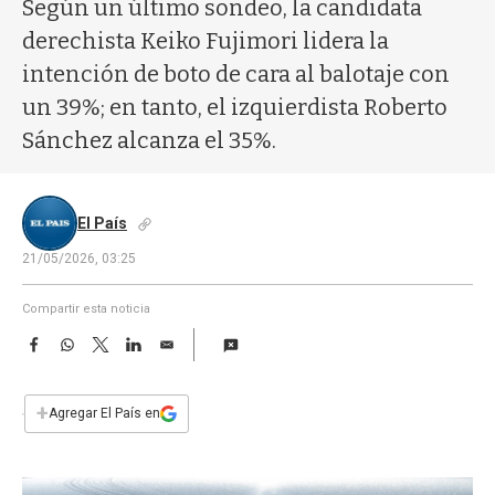
a
Según un último sondeo, la candidata
derechista Keiko Fujimori lidera la
intención de boto de cara al balotaje con
un 39%; en tanto, el izquierdista Roberto
Sánchez alcanza el 35%.
El País
21/05/2026, 03:25
Compartir esta noticia
F
W
T
L
E
a
h
w
i
m
c
a
i
n
a
e
t
t
k
i
+
Agregar El País en
b
s
t
e
l
o
A
e
d
o
p
r
I
k
p
n