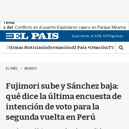
Tema
s del
Conflicto en el puerto
Explotaron cajero en Parque Miramar
día:
Suscribite al 50% OFF
Ingresar
M
e
Últimas Noticias
Información
El País +
Ovación
TV Show
n
M
u
o
s
t
EL PAÍS
MUNDO
r
a
Fujimori sube y Sánchez baja:
r
b
qué dice la última encuesta de
�
s
intención de voto para la
q
u
segunda vuelta en Perú
e
d