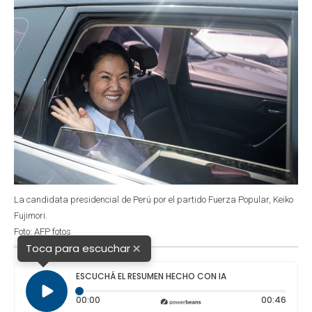
La candidata presidencial de Perú por el partido Fuerza Popular, Keiko
Fujimori.
Foto: AFP fotos
×
Toca para escuchar
ESCUCHÁ EL RESUMEN HECHO CON IA
Tiempo transcurrido: 0 segundos
Durac
00:00
00:46