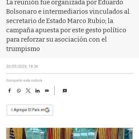
a
La reunión fue organizada por Eduardo
Bolsonaro e intermediarios vinculados al
secretario de Estado Marco Rubio; la
campaña apuesta por este gesto político
para reforzar su asociación con el
trumpismo
26/05/2026, 18:36
Compartir esta noticia
F
W
T
L
E
a
h
w
i
m
c
a
i
n
a
e
t
t
k
i
+
Agregar El País en
b
s
t
e
l
o
A
e
d
o
p
r
I
k
p
n