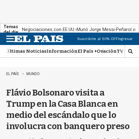
Temas
Negociaciones con EE.UU.
Murió Jorge Messi
Peñarol vs
del día:
Suscribite al 50% OFF
Ingresar
M
e
Últimas Noticias
Información
El País +
Ovación
TV Show
n
M
u
o
s
t
EL PAÍS
MUNDO
r
a
Flávio Bolsonaro visita a
r
b
Trump en la Casa Blanca en
�
s
medio del escándalo que lo
q
u
involucra con banquero preso
e
d