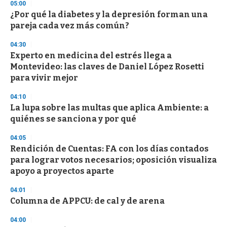
05:00
3
s
¿Por qué la diabetes y la depresión forman una
e
pareja cada vez más común?
c
o
04:30
n
d
Experto en medicina del estrés llega a
s
Montevideo: las claves de Daniel López Rosetti
para vivir mejor
04:10
La lupa sobre las multas que aplica Ambiente: a
quiénes se sanciona y por qué
04:05
Rendición de Cuentas: FA con los días contados
para lograr votos necesarios; oposición visualiza
apoyo a proyectos aparte
04:01
Columna de APPCU: de cal y de arena
04:00