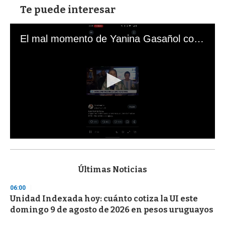
Te puede interesar
El mal momento de Yanina Gasañol con un hincha argentino en "Subrayado"
0
s
e
c
Últimas Noticias
o
n
06:00
d
Unidad Indexada hoy: cuánto cotiza la UI este
s
o
domingo 9 de agosto de 2026 en pesos uruguayos
f
3