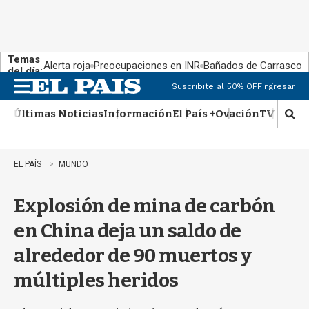
Temas
Alerta roja
Preocupaciones en INR
Bañados de Carrasco
del día:
Suscribite al 50% OFF
Ingresar
M
e
Últimas Noticias
Información
El País +
Ovación
TV Show
n
M
u
o
s
t
EL PAÍS
MUNDO
r
a
Explosión de mina de carbón
r
b
en China deja un saldo de
�
s
alrededor de 90 muertos y
q
u
múltiples heridos
e
d