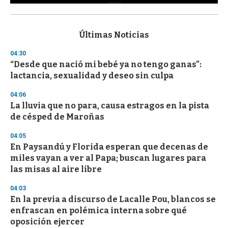
0
s
e
c
Últimas Noticias
o
n
04:30
d
“Desde que nació mi bebé ya no tengo ganas”:
s
o
lactancia, sexualidad y deseo sin culpa
f
3
04:06
3
s
La lluvia que no para, causa estragos en la pista
e
de césped de Maroñas
c
o
04:05
n
d
En Paysandú y Florida esperan que decenas de
s
miles vayan a ver al Papa; buscan lugares para
las misas al aire libre
04:03
En la previa a discurso de Lacalle Pou, blancos se
enfrascan en polémica interna sobre qué
oposición ejercer