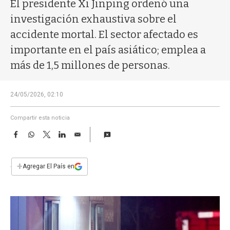
a
El presidente Xi Jinping ordenó una
investigación exhaustiva sobre el
accidente mortal. El sector afectado es
importante en el país asiático; emplea a
más de 1,5 millones de personas.
24/05/2026, 02:10
Compartir esta noticia
F
W
T
L
E
a
h
w
i
m
c
a
i
n
a
e
t
t
k
i
+
Agregar El País en
b
s
t
e
l
o
A
e
d
o
p
r
I
k
p
n