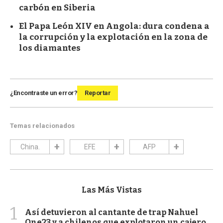
carbón en Siberia
El Papa León XIV en Angola: dura condena a
la corrupción y la explotación en la zona de
los diamantes
¿Encontraste un error?
Reportar
Temas relacionados
China.
EFE
AFP
Las Más Vistas
1
Así detuvieron al cantante de trap Nahuel
One23 y a chilenos que explotaron un cajero