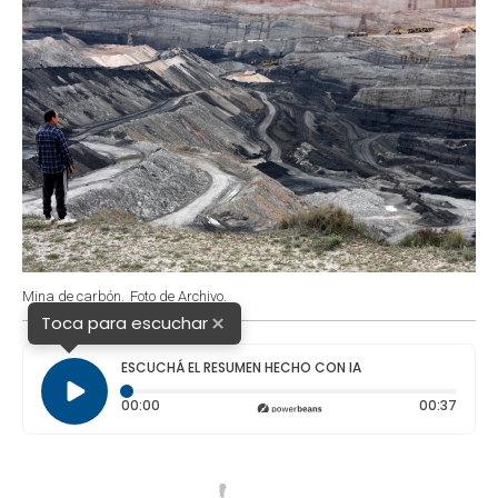
Mina de carbón.
Foto de Archivo.
×
Toca para escuchar
ESCUCHÁ EL RESUMEN HECHO CON IA
Tiempo transcurrido: 0 segundos
Durac
00:00
00:37