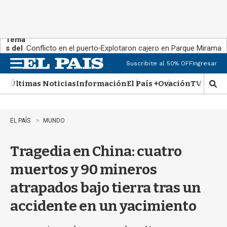
Tema
s del
Conflicto en el puerto
Explotaron cajero en Parque Miramar
día:
Suscribite al 50% OFF
Ingresar
M
e
Últimas Noticias
Información
El País +
Ovación
TV Show
n
M
u
o
s
t
EL PAÍS
MUNDO
r
a
Tragedia en China: cuatro
r
b
muertos y 90 mineros
�
s
atrapados bajo tierra tras un
q
u
accidente en un yacimiento
e
d