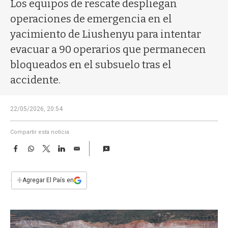
a
Los equipos de rescate despliegan
operaciones de emergencia en el
yacimiento de Liushenyu para intentar
evacuar a 90 operarios que permanecen
bloqueados en el subsuelo tras el
accidente.
22/05/2026, 20:54
Compartir esta noticia
F
W
T
L
E
a
h
w
i
m
c
a
i
n
a
e
t
t
k
i
+
Agregar El País en
b
s
t
e
l
o
A
e
d
o
p
r
I
k
p
n