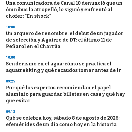
Una comunicadora de Canal 10 denunció que un
s
o
ómnibus la atropelló, lo siguió y enfrentó al
f
chofer: "En shock"
3
3
s
10:00
e
Un arquero de renombre, el debut de un jugador
c
de selección y Aguirre de DT: el último 11 de
o
n
Peñarol en el Charrúa
d
s
10:00
Senderismo en el agua: cómo se practica el
aquatrekking y qué recaudos tomar antes de ir
09:25
Por qué los expertos recomiendan el papel
aluminio para guardar billetes en casa y qué hay
que evitar
09:13
Qué se celebra hoy, sábado 8 de agosto de 2026:
efemérides de un día como hoy en la historia