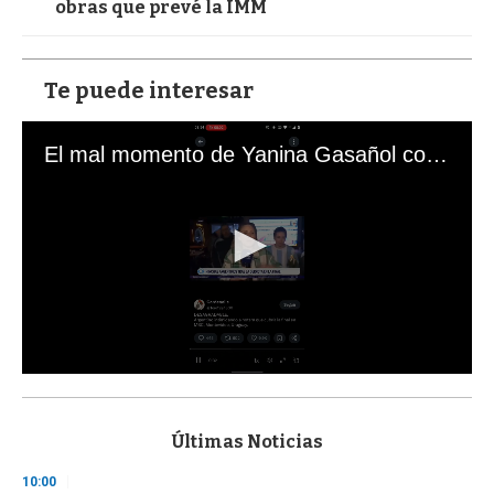
obras que prevé la IMM
Te puede interesar
El mal momento de Yanina Gasañol con un hincha argentino en "Subrayado"
0
s
e
c
Últimas Noticias
o
n
10:00
d