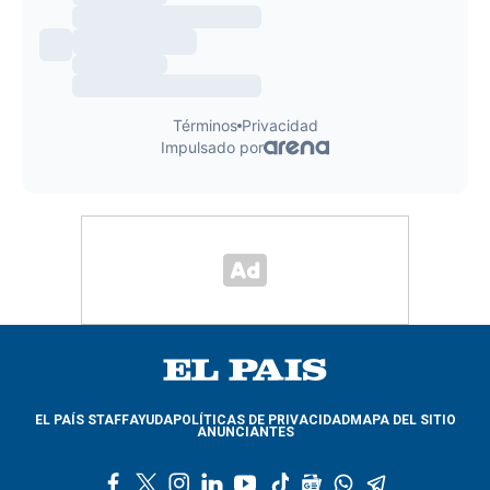
EL PAÍS STAFF
AYUDA
POLÍTICAS DE PRIVACIDAD
MAPA DEL SITIO
ANUNCIANTES
f
t
i
l
y
t
g
w
t