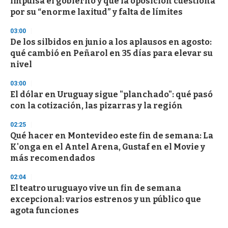
impulsa el gobierno y que la oposición cuestiona
por su “enorme laxitud” y falta de límites
03:00
De los silbidos en junio a los aplausos en agosto:
qué cambió en Peñarol en 35 días para elevar su
nivel
03:00
El dólar en Uruguay sigue "planchado": qué pasó
con la cotización, las pizarras y la región
02:25
Qué hacer en Montevideo este fin de semana: La
K'onga en el Antel Arena, Gustaf en el Movie y
más recomendados
02:04
El teatro uruguayo vive un fin de semana
excepcional: varios estrenos y un público que
agota funciones