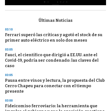
0
s
e
c
Últimas Noticias
o
n
03:10
d
Ferrari superó las críticas y agotó el stock de su
s
o
primer auto eléctrico en solo dos meses
f
3
03:05
3
s
Fauci, el científico que dirigió a EE.UU. ante el
e
Covid-19, podría ser condenado: las claves del
c
caso
o
n
d
03:05
s
Pausa entre vinos y lectura, la propuesta del Club
Cerro Chapeu para conectar con el tiempo
presente
03:00
Fideicomiso ferroviario: la herramienta que