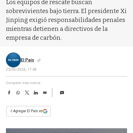
a
Los equipos de rescate buscan
sobrevivientes bajo tierra. El presidente Xi
Jinping exigió responsabilidades penales
mientras detienen a directivos de la
empresa de carbón.
El País
23/05/2026, 17:48
Compartir esta noticia
F
W
T
L
E
a
h
w
i
m
c
a
i
n
a
e
t
t
k
i
+
Agregar El País en
b
s
t
e
l
o
A
e
d
o
p
r
I
k
p
n