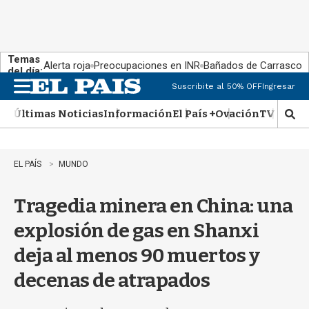
Temas
Alerta roja
Preocupaciones en INR
Bañados de Carrasco
del día:
Suscribite al 50% OFF
Ingresar
M
e
Últimas Noticias
Información
El País +
Ovación
TV Show
n
M
u
o
s
t
EL PAÍS
MUNDO
r
a
Tragedia minera en China: una
r
b
explosión de gas en Shanxi
�
s
deja al menos 90 muertos y
q
u
decenas de atrapados
e
d