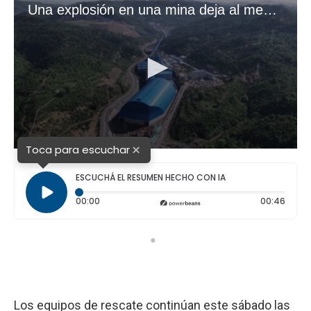
×
Toca para escuchar
ESCUCHÁ EL RESUMEN HECHO CON IA
Tiempo transcurrido: 0 segundos
Durac
00:00
00:46
Los equipos de rescate continúan este sábado las