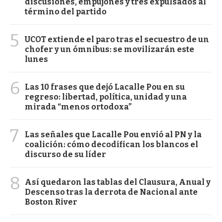
discusiones, empujones y tres expulsados al
término del partido
5
UCOT extiende el paro tras el secuestro de un
chofer y un ómnibus: se movilizarán este
lunes
6
Las 10 frases que dejó Lacalle Pou en su
regreso: libertad, política, unidad y una
mirada “menos ortodoxa”
7
Las señales que Lacalle Pou envió al PN y la
coalición: cómo decodifican los blancos el
discurso de su líder
8
Así quedaron las tablas del Clausura, Anual y
Descenso tras la derrota de Nacional ante
Boston River