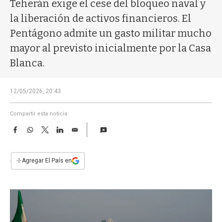
a
Teherán exige el cese del bloqueo naval y
la liberación de activos financieros. El
Pentágono admite un gasto militar mucho
mayor al previsto inicialmente por la Casa
Blanca.
12/05/2026, 20:43
Compartir esta noticia
F
W
T
L
E
a
h
w
i
m
c
a
i
n
a
e
t
t
k
i
+
Agregar El País en
b
s
t
e
l
o
A
e
d
o
p
r
I
k
p
n