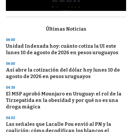
0
s
e
c
Últimas Noticias
o
n
06:00
d
Unidad Indexada hoy: cuánto cotiza la UI este
s
o
lunes 10 de agosto de 2026 en pesos uruguayos
f
3
06:00
3
s
Así abre la cotización del dólar hoy lunes 10 de
e
agosto de 2026 en pesos uruguayos
c
o
04:30
n
d
El MSP aprobó Mounjaro en Uruguay: el rol de la
s
Tirzepatida en la obesidad y por qué no es una
droga mágica
04:02
Las señales que Lacalle Pou envió al PN y la
coalición: cómo decodifican los blancos el