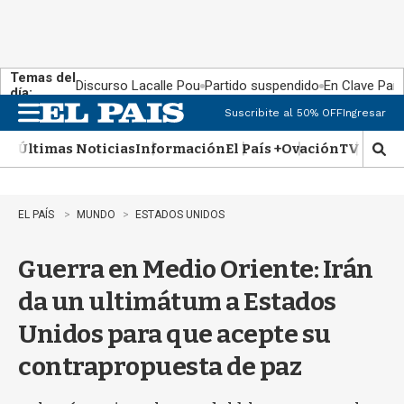
Temas del
Discurso Lacalle Pou
Partido suspendido
En Clave País
día:
Suscribite al 50% OFF
Ingresar
M
e
Últimas Noticias
Información
El País +
Ovación
TV Show
n
M
u
o
s
t
EL PAÍS
MUNDO
ESTADOS UNIDOS
r
a
Guerra en Medio Oriente: Irán
r
b
da un ultimátum a Estados
�
s
Unidos para que acepte su
q
u
contrapropuesta de paz
e
d