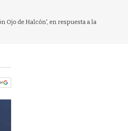
s
q
u
e
n Ojo de Halcón', en respuesta a la
d
a
 en