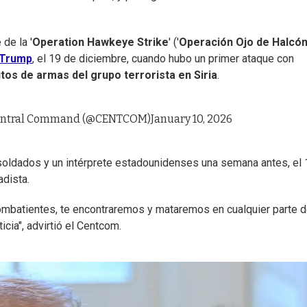
de la '
Operation Hawkeye Strike
' ('
Operación Ojo de Halcó
 Trump
, el 19 de diciembre, cuando hubo un primer ataque con
tos de armas del grupo terrorista en Siria
.
Central Command (@CENTCOM)
January 10, 2026
 soldados y un intérprete estadounidenses una semana antes, el
adista.
combatientes, te encontraremos y mataremos en cualquier parte d
icia", advirtió el Centcom.