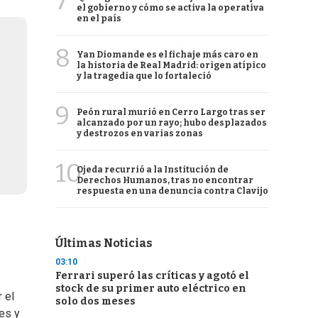
7
el gobierno y cómo se activa la operativa
en el país
8
Yan Diomande es el fichaje más caro en
la historia de Real Madrid: origen atípico
y la tragedia que lo fortaleció
9
Peón rural murió en Cerro Largo tras ser
alcanzado por un rayo; hubo desplazados
y destrozos en varias zonas
10
Ojeda recurrió a la Institución de
Derechos Humanos, tras no encontrar
respuesta en una denuncia contra Clavijo
Últimas Noticias
03:10
Ferrari superó las críticas y agotó el
stock de su primer auto eléctrico en
 el
solo dos meses
es y