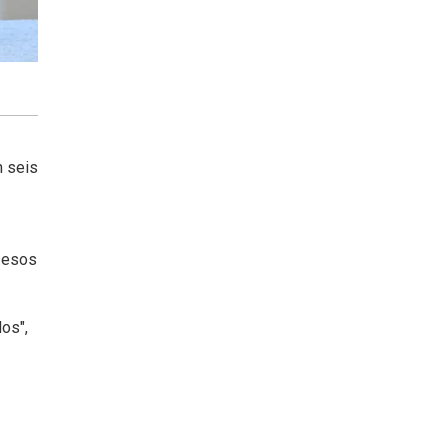
 seis
a esos
os",