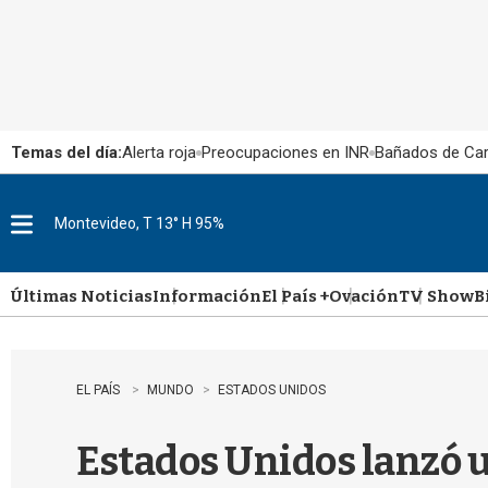
Temas del día:
Alerta roja
Preocupaciones en INR
Bañados de Ca
Montevideo, T 13° H 95%
M
e
n
u
Últimas Noticias
Información
El País +
Ovación
TV Show
B
EL PAÍS
MUNDO
ESTADOS UNIDOS
Estados Unidos lanzó 