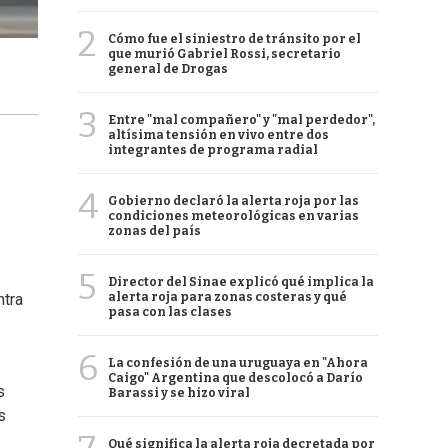
2
Cómo fue el siniestro de tránsito por el
que murió Gabriel Rossi, secretario
general de Drogas
3
Entre "mal compañero" y "mal perdedor",
altísima tensión en vivo entre dos
integrantes de programa radial
4
Gobierno declaró la alerta roja por las
condiciones meteorológicas en varias
zonas del país
5
Director del Sinae explicó qué implica la
alerta roja para zonas costeras y qué
tra
pasa con las clases
6
La confesión de una uruguaya en "Ahora
Caigo" Argentina que descolocó a Darío
s
Barassi y se hizo viral
s
Qué significa la alerta roja decretada por