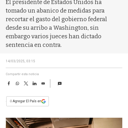
a
El presidente de Estados Unidos ha
tomado un abanico de medidas para
recortar el gasto del gobierno federal
desde su arribo a Washington, sin
embargo varios jueces han dictado
sentencia en contra.
14/03/2025, 03:15
Compartir esta noticia
F
W
T
L
E
a
h
w
i
m
c
a
i
n
a
e
t
t
k
i
+
Agregar El País en
b
s
t
e
l
o
A
e
d
o
p
r
I
k
p
n