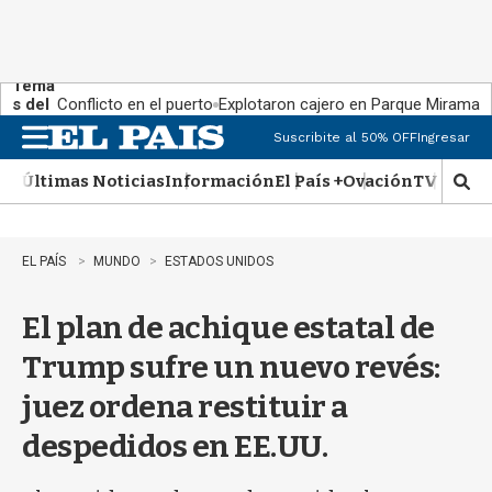
Tema
s del
Conflicto en el puerto
Explotaron cajero en Parque Miramar
día:
Suscribite al 50% OFF
Ingresar
M
e
Últimas Noticias
Información
El País +
Ovación
TV Show
n
M
u
o
s
t
EL PAÍS
MUNDO
ESTADOS UNIDOS
r
a
El plan de achique estatal de
r
b
Trump sufre un nuevo revés:
�
s
juez ordena restituir a
q
u
despedidos en EE.UU.
e
d