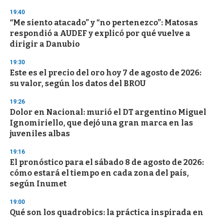
s
19:40
“Me siento atacado” y “no pertenezco”: Matosas
respondió a AUDEF y explicó por qué vuelve a
dirigir a Danubio
19:30
Este es el precio del oro hoy 7 de agosto de 2026:
su valor, según los datos del BROU
19:26
Dolor en Nacional: murió el DT argentino Miguel
Ignomiriello, que dejó una gran marca en las
juveniles albas
19:16
El pronóstico para el sábado 8 de agosto de 2026:
cómo estará el tiempo en cada zona del país,
según Inumet
19:00
Qué son los quadrobics: la práctica inspirada en