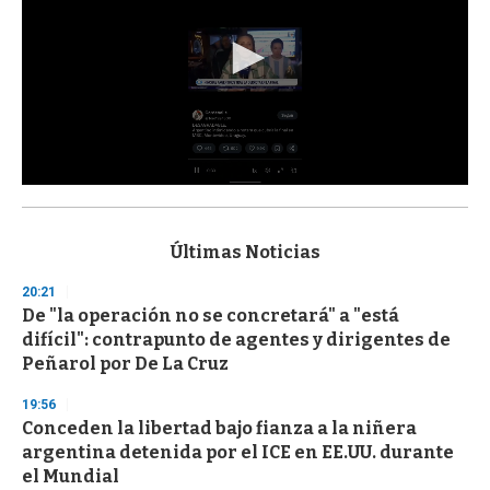
0
s
e
c
Últimas Noticias
o
n
20:21
d
De "la operación no se concretará" a "está
s
o
difícil": contrapunto de agentes y dirigentes de
f
Peñarol por De La Cruz
3
3
s
19:56
e
Conceden la libertad bajo fianza a la niñera
c
argentina detenida por el ICE en EE.UU. durante
o
n
el Mundial
d