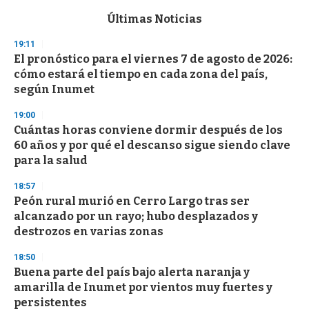
e
c
Últimas Noticias
o
n
19:11
d
El pronóstico para el viernes 7 de agosto de 2026:
s
o
cómo estará el tiempo en cada zona del país,
f
según Inumet
3
3
s
19:00
e
Cuántas horas conviene dormir después de los
c
60 años y por qué el descanso sigue siendo clave
o
n
para la salud
d
s
18:57
Peón rural murió en Cerro Largo tras ser
alcanzado por un rayo; hubo desplazados y
destrozos en varias zonas
18:50
Buena parte del país bajo alerta naranja y
amarilla de Inumet por vientos muy fuertes y
persistentes