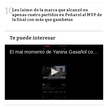
10
Leo Jaime: de la marca que alcanzó en
apenas cuatro partidos en Peñarol al MVP de
la final con más que gambetas
Te puede interesar
El mal momento de Yanina Gasañol con un hincha argentino en "Subrayado"
0
s