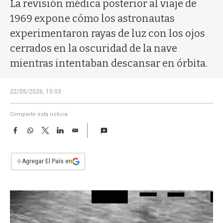
a
La revisión médica posterior al viaje de
1969 expone cómo los astronautas
experimentaron rayas de luz con los ojos
cerrados en la oscuridad de la nave
mientras intentaban descansar en órbita.
22/05/2026, 15:03
Compartir esta noticia
F
W
T
L
E
a
h
w
i
m
c
a
i
n
a
e
t
t
k
i
+
Agregar El País en
b
s
t
e
l
o
A
e
d
o
p
r
I
k
p
n