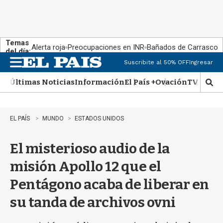
Temas
Alerta roja
Preocupaciones en INR
Bañados de Carrasco
del día:
Suscribite al 50% OFF
Ingresar
M
e
Últimas Noticias
Información
El País +
Ovación
TV Show
n
M
u
o
s
t
EL PAÍS
MUNDO
ESTADOS UNIDOS
r
a
El misterioso audio de la
r
b
misión Apollo 12 que el
�
s
Pentágono acaba de liberar en
q
u
su tanda de archivos ovni
e
d