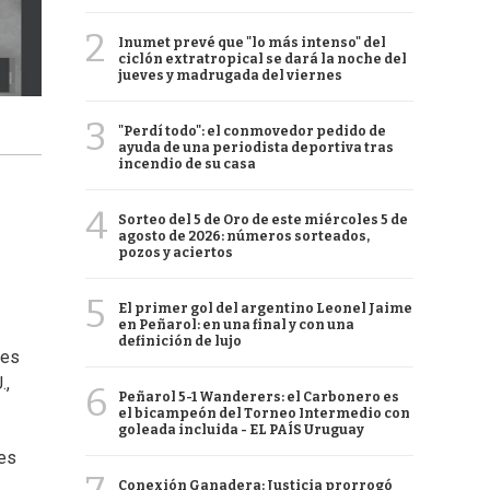
2
Inumet prevé que "lo más intenso" del
ciclón extratropical se dará la noche del
jueves y madrugada del viernes
3
"Perdí todo": el conmovedor pedido de
ayuda de una periodista deportiva tras
incendio de su casa
4
Sorteo del 5 de Oro de este miércoles 5 de
agosto de 2026: números sorteados,
pozos y aciertos
5
El primer gol del argentino Leonel Jaime
en Peñarol: en una final y con una
definición de lujo
les
.,
6
Peñarol 5-1 Wanderers: el Carbonero es
el bicampeón del Torneo Intermedio con
goleada incluida - EL PAÍS Uruguay
les
Conexión Ganadera: Justicia prorrogó