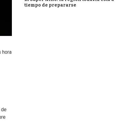
tiempo de prepararse
s hora
e de
bre