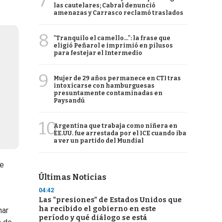
7
las cautelares; Cabral denunció
amenazas y Carrasco reclamó traslados
8
"Tranquilo el camello...": la frase que
eligió Peñarol e imprimió en pilusos
para festejar el Intermedio
9
Mujer de 29 años permanece en CTI tras
intoxicarse con hamburguesas
presuntamente contaminadas en
Paysandú
10
Argentina que trabaja como niñera en
EE.UU. fue arrestada por el ICE cuando iba
a ver un partido del Mundial
de
Últimas Noticias
04:42
Las "presiones" de Estados Unidos que
ha recibido el gobierno en este
nar
período y qué diálogo se está