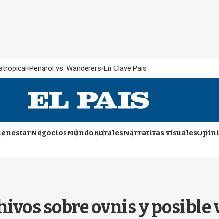
atropical
Peñarol vs. Wanderers
En Clave País
ienestar
Negocios
Mundo
Rurales
Narrativas visuales
Opin
hivos sobre ovnis y posible 