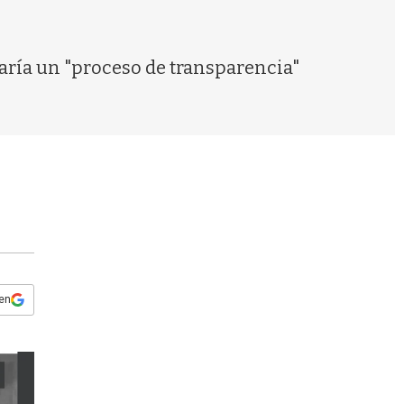
s
q
u
e
ría un "proceso de transparencia"
d
a
 en