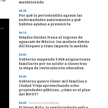
a de
manteniendo
04:30
Por qué la periodontitis agrava las
enfermedades autoinmunes y qué
hábitos ayudan a prevenirla
04:10
Estados Unidos frena el ingreso de
aguacate de México: los motivos detrás
del bloqueo y cómo impacta la medida
04:05
Gobierno suspende 3.968 asignaciones
familiares por no asistir a clases tras
la etapa de revinculación educativa
04:00
Gobierno quiere llevar mil familias a
Ciudad Vieja aprovechando ocho
propiedades públicas: ¿cómo es el plan
del MVOT?
04:00
Exclusivo suscriptores
El Súper Niño: la región todavía está a