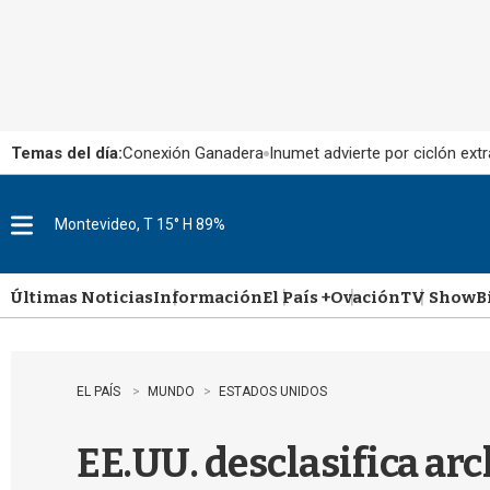
Temas del día:
Conexión Ganadera
Inumet advierte por ciclón extr
Montevideo, T 15° H 89%
M
e
n
u
Últimas Noticias
Información
El País +
Ovación
TV Show
B
EL PAÍS
MUNDO
ESTADOS UNIDOS
EE.UU. desclasifica arc