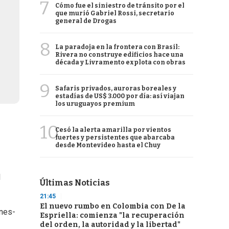
7
Cómo fue el siniestro de tránsito por el
que murió Gabriel Rossi, secretario
general de Drogas
8
La paradoja en la frontera con Brasil:
Rivera no construye edificios hace una
década y Livramento explota con obras
9
Safaris privados, auroras boreales y
estadías de US$ 3.000 por día: así viajan
los uruguayos premium
10
Cesó la alerta amarilla por vientos
fuertes y persistentes que abarcaba
desde Montevideo hasta el Chuy
l
Últimas Noticias
21:45
El nuevo rumbo en Colombia con De la
ones-
Espriella: comienza "la recuperación
del orden, la autoridad y la libertad"