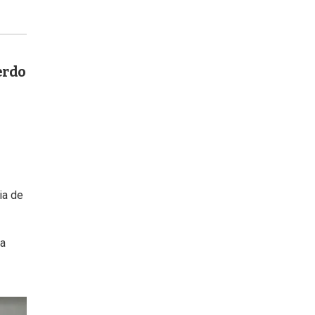
erdo
ia de
la