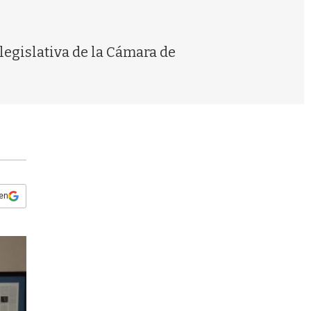
s
q
u
e
legislativa de la Cámara de
d
a
 en