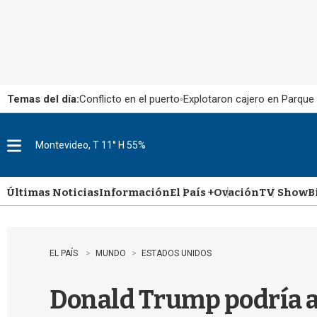
Temas del día:
Conflicto en el puerto
Explotaron cajero en Parque
Montevideo, T 11° H 55%
M
e
n
u
Últimas Noticias
Información
El País +
Ovación
TV Show
B
EL PAÍS
MUNDO
ESTADOS UNIDOS
Donald Trump podría ap