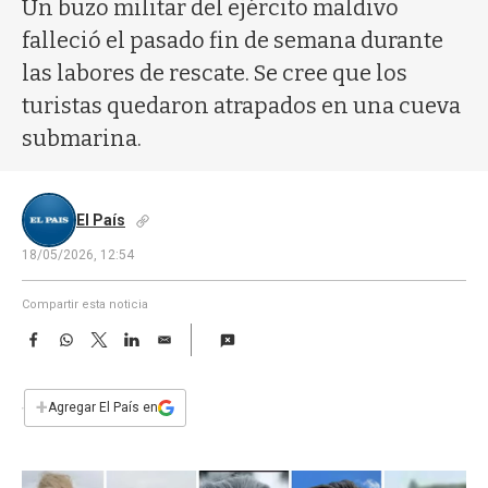
a
Un buzo militar del ejército maldivo
falleció el pasado fin de semana durante
las labores de rescate. Se cree que los
turistas quedaron atrapados en una cueva
submarina.
El País
18/05/2026, 12:54
Compartir esta noticia
F
W
T
L
E
a
h
w
i
m
c
a
i
n
a
e
t
t
k
i
+
Agregar El País en
b
s
t
e
l
o
A
e
d
o
p
r
I
k
p
n