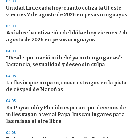
06:00
d
Unidad Indexada hoy: cuánto cotiza la UI este
s
o
viernes 7 de agosto de 2026 en pesos uruguayos
f
3
06:00
3
s
Así abre la cotización del dólar hoy viernes 7 de
e
agosto de 2026 en pesos uruguayos
c
o
04:30
n
d
“Desde que nació mi bebé ya no tengo ganas”:
s
lactancia, sexualidad y deseo sin culpa
04:06
La lluvia que no para, causa estragos en la pista
de césped de Maroñas
04:05
En Paysandú y Florida esperan que decenas de
miles vayan a ver al Papa; buscan lugares para
las misas al aire libre
04:03