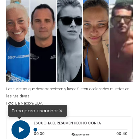
Los turistas que desaparecieron y luego fueron declarados muertos en
las Maldivas
Foto: La Nación/GDA
×
Toca para escuchar
ESCUCHÁ EL RESUMEN HECHO CON IA
Tiempo transcurrido: 0 segundos
Durac
00:00
00:40