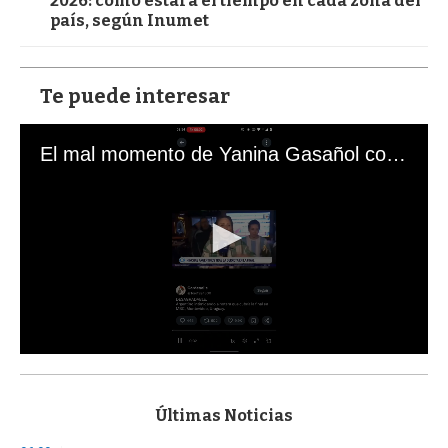
2026: cómo estará el tiempo en cada zona del
país, según Inumet
Te puede interesar
El mal momento de Yanina Gasañol con un hincha argentino en "Subrayado"
0
s
e
c
Últimas Noticias
o
n