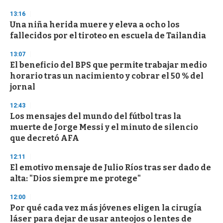
3
s
13:16
e
Una niña herida muere y eleva a ocho los
c
fallecidos por el tiroteo en escuela de Tailandia
o
n
d
13:07
s
El beneficio del BPS que permite trabajar medio
horario tras un nacimiento y cobrar el 50 % del
jornal
12:43
Los mensajes del mundo del fútbol tras la
muerte de Jorge Messi y el minuto de silencio
que decretó AFA
12:11
El emotivo mensaje de Julio Ríos tras ser dado de
alta: "Dios siempre me protege"
12:00
Por qué cada vez más jóvenes eligen la cirugía
láser para dejar de usar anteojos o lentes de