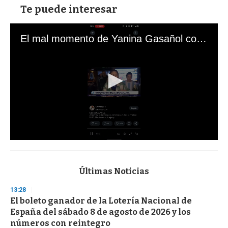
Te puede interesar
El mal momento de Yanina Gasañol con un hincha argentino en "Subrayado"
0
s
e
c
Últimas Noticias
o
n
13:28
d
El boleto ganador de la Lotería Nacional de
s
o
España del sábado 8 de agosto de 2026 y los
f
números con reintegro
3