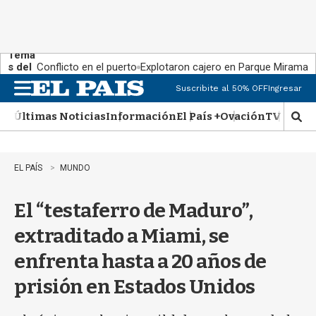
Tema
s del
Conflicto en el puerto
Explotaron cajero en Parque Miramar
día:
Suscribite al 50% OFF
Ingresar
M
e
Últimas Noticias
Información
El País +
Ovación
TV Show
n
M
u
o
s
t
EL PAÍS
MUNDO
r
a
El “testaferro de Maduro”,
r
b
extraditado a Miami, se
�
s
enfrenta hasta a 20 años de
q
u
prisión en Estados Unidos
e
d