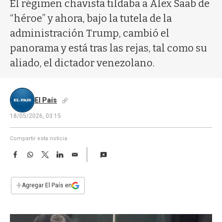
a
El régimen chavista tildaba a Alex Saab de
“héroe” y ahora, bajo la tutela de la
administración Trump, cambió el
panorama y está tras las rejas, tal como su
aliado, el dictador venezolano.
El País
18/05/2026, 03:15
Compartir esta noticia
F
W
T
L
E
a
h
w
i
m
c
a
i
n
a
e
t
t
k
i
+
Agregar El País en
b
s
t
e
l
o
A
e
d
o
p
r
I
k
p
n