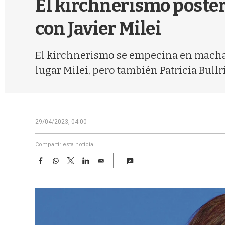
El kirchnerismo posterg
con Javier Milei
El kirchnerismo se empecina en machaca
lugar Milei, pero también Patricia Bull
29/04/2023, 04:00
Compartir esta noticia
F
W
T
L
E
a
h
w
i
m
c
a
i
n
a
e
t
t
k
i
b
s
t
e
l
o
A
e
d
o
p
r
I