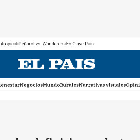
atropical
Peñarol vs. Wanderers
En Clave País
ienestar
Negocios
Mundo
Rurales
Narrativas visuales
Opin