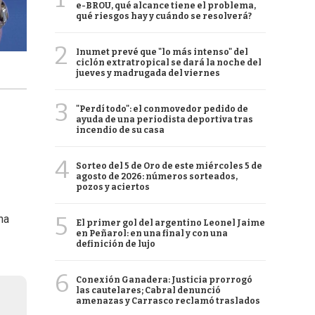
e-BROU, qué alcance tiene el problema,
qué riesgos hay y cuándo se resolverá?
2
Inumet prevé que "lo más intenso" del
ciclón extratropical se dará la noche del
jueves y madrugada del viernes
3
"Perdí todo": el conmovedor pedido de
ayuda de una periodista deportiva tras
incendio de su casa
4
Sorteo del 5 de Oro de este miércoles 5 de
agosto de 2026: números sorteados,
pozos y aciertos
5
na
El primer gol del argentino Leonel Jaime
en Peñarol: en una final y con una
definición de lujo
6
Conexión Ganadera: Justicia prorrogó
las cautelares; Cabral denunció
amenazas y Carrasco reclamó traslados