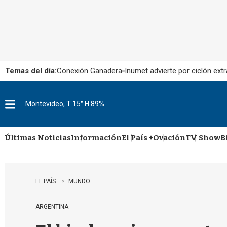
Temas del día:
Conexión Ganadera
Inumet advierte por ciclón extr
Montevideo, T 15° H 89%
M
e
n
u
Últimas Noticias
Información
El País +
Ovación
TV Show
B
EL PAÍS
MUNDO
ARGENTINA