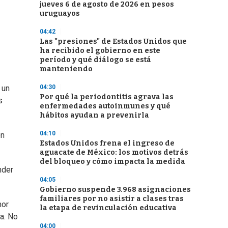
jueves 6 de agosto de 2026 en pesos
uruguayos
04:42
Las "presiones" de Estados Unidos que
ha recibido el gobierno en este
período y qué diálogo se está
manteniendo
04:30
 un
Por qué la periodontitis agrava las
s
enfermedades autoinmunes y qué
hábitos ayudan a prevenirla
04:10
en
Estados Unidos frena el ingreso de
aguacate de México: los motivos detrás
del bloqueo y cómo impacta la medida
nder
04:05
Gobierno suspende 3.968 asignaciones
familiares por no asistir a clases tras
mor
la etapa de revinculación educativa
da. No
04:00