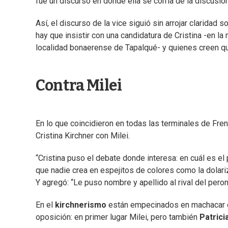
fue un discurso en donde ella se corría de la discusió
Así, el discurso de la vice siguió sin arrojar claridad 
hay que insistir con una candidatura de Cristina -en la
localidad bonaerense de Tapalqué- y quienes creen qu
Contra Milei
En lo que coincidieron en todas las terminales de Fren
Cristina Kirchner con Milei.
“Cristina puso el debate donde interesa: en cuál es e
que nadie crea en espejitos de colores como la dolari
Y agregó: “Le puso nombre y apellido al rival del pero
En el
kirchnerismo
están empecinados en machacar en 
oposición: en primer lugar Milei, pero también
Patricia