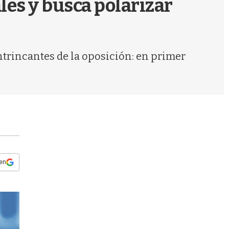
les y busca polarizar
s
q
u
e
d
trincantes de la oposición: en primer
a
 en