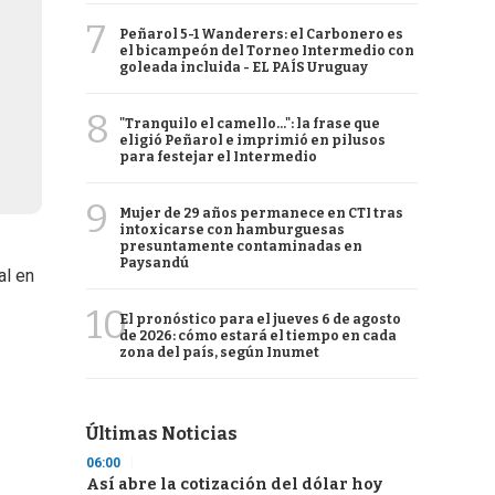
7
Peñarol 5-1 Wanderers: el Carbonero es
el bicampeón del Torneo Intermedio con
goleada incluida - EL PAÍS Uruguay
8
"Tranquilo el camello...": la frase que
eligió Peñarol e imprimió en pilusos
para festejar el Intermedio
9
Mujer de 29 años permanece en CTI tras
intoxicarse con hamburguesas
presuntamente contaminadas en
Paysandú
al en
10
El pronóstico para el jueves 6 de agosto
de 2026: cómo estará el tiempo en cada
zona del país, según Inumet
Últimas Noticias
06:00
Así abre la cotización del dólar hoy