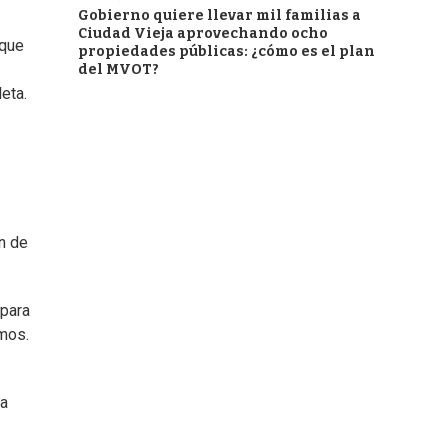
Gobierno quiere llevar mil familias a
Ciudad Vieja aprovechando ocho
 que
propiedades públicas: ¿cómo es el plan
del MVOT?
eta.
ón de
 para
lmos.
la