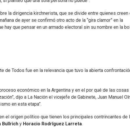
n, sí planteó que una sola persona no puede”.
sobre la dirigencia kirchnerista, que se divide entre quienes creen
 mañana de ayer se confirmó otro acto de la “gira clamor” en la
e hay que pensar en un armado electoral sin su nombre en la bol
te de Todos fue en la relevancia que tuvo la abierta confrontaci
l proceso económico en la Argentina y en el por qué de las cosas
zación”, dijo a La Nación el vicejefe de Gabinete, Juan Manuel O
nismo en esta etapa”.
el origen político que tienen los principales contrincantes de 
 Bullrich
y
Horacio Rodríguez Larreta
.