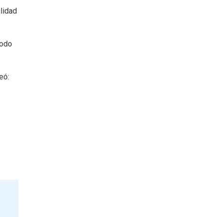
lidad
todo
eó: