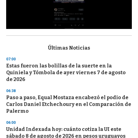
0
s
e
c
Últimas Noticias
o
n
07:00
d
Estas fueron las bolillas de la suerte en la
s
o
Quiniela y Tómbola de ayer viernes 7 de agosto
f
de 2026
3
3
s
06:38
e
Paso a paso, Equal Mostaza encabezó el podio de
c
Carlos Daniel Etchechoury en el Comparación de
o
n
Palermo
d
s
06:00
Unidad Indexada hoy: cuánto cotiza la UI este
sábado 8 de agosto de 2026 en pesos uruguayos