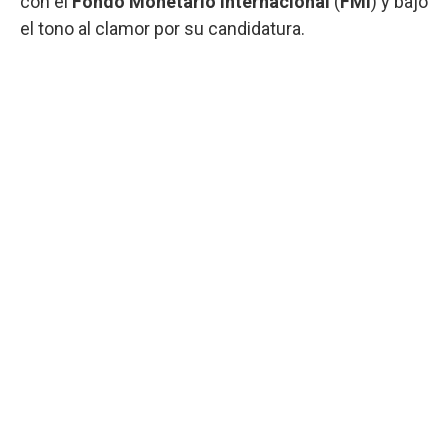
con el
Fondo Monetario Internacional
(
FMI
) y bajó
el tono al clamor por su candidatura.