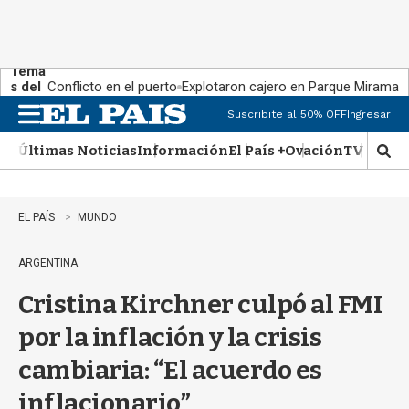
Tema
s del
Conflicto en el puerto
Explotaron cajero en Parque Miramar
día:
Suscribite al 50% OFF
Ingresar
M
e
Últimas Noticias
Información
El País +
Ovación
TV Show
n
M
u
o
s
t
EL PAÍS
MUNDO
r
a
ARGENTINA
r
b
Cristina Kirchner culpó al FMI
�
s
por la inflación y la crisis
q
u
cambiaria: “El acuerdo es
e
d
inflacionario”