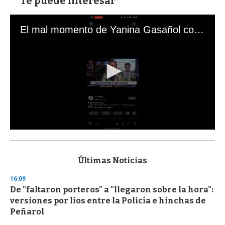
Te puede interesar
El mal momento de Yanina Gasañol con un hincha argentino en "Subrayado"
0
s
e
c
Últimas Noticias
o
n
16:09
d
De "faltaron porteros" a "llegaron sobre la hora":
s
o
versiones por líos entre la Policía e hinchas de
f
Peñarol
3
3