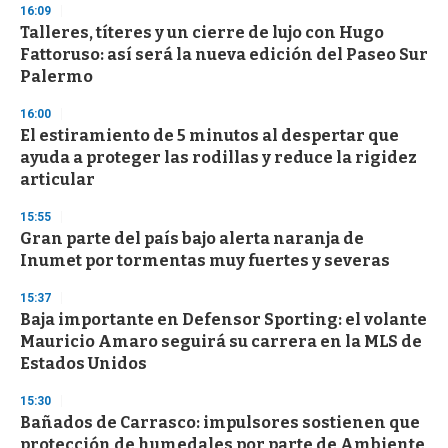
s
16:09
e
Talleres, títeres y un cierre de lujo con Hugo
c
Fattoruso: así será la nueva edición del Paseo Sur
o
n
Palermo
d
s
16:00
El estiramiento de 5 minutos al despertar que
ayuda a proteger las rodillas y reduce la rigidez
articular
15:55
Gran parte del país bajo alerta naranja de
Inumet por tormentas muy fuertes y severas
15:37
Baja importante en Defensor Sporting: el volante
Mauricio Amaro seguirá su carrera en la MLS de
Estados Unidos
15:30
Bañados de Carrasco: impulsores sostienen que
protección de humedales por parte de Ambiente