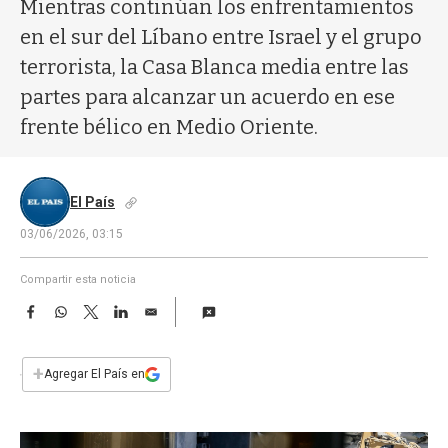
a
Mientras continúan los enfrentamientos
en el sur del Líbano entre Israel y el grupo
terrorista, la Casa Blanca media entre las
partes para alcanzar un acuerdo en ese
frente bélico en Medio Oriente.
El País
03/06/2026, 03:15
Compartir esta noticia
F
W
T
L
E
a
h
w
i
m
c
a
i
n
a
e
t
t
k
i
+
Agregar El País en
b
s
t
e
l
o
A
e
d
o
p
r
I
k
p
n