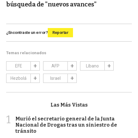
búsqueda de "nuevos avances"
¿Encontraste un error?
Reportar
Temas relacionados
EFE
AFP
Líbano
Hezbolá
Israel
Las Más Vistas
1
Murió el secretario general de la Junta
Nacional de Drogas tras un siniestro de
tránsito