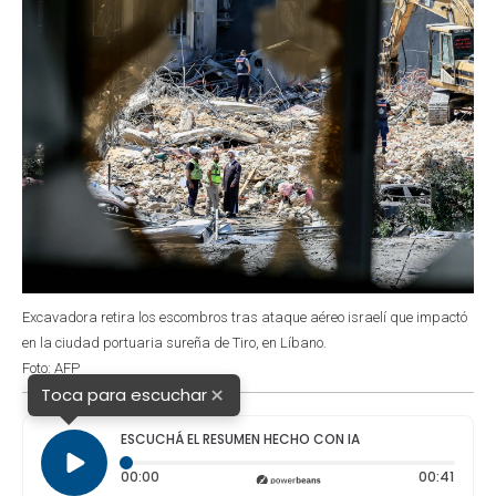
Excavadora retira los escombros tras ataque aéreo israelí que impactó
en la ciudad portuaria sureña de Tiro, en Líbano.
Foto: AFP
×
Toca para escuchar
ESCUCHÁ EL RESUMEN HECHO CON IA
Tiempo transcurrido: 0 segundos
Durac
00:00
00:41