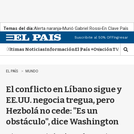
Temas del día:
Alerta naranja
Murió Gabriel Rossi
En Clave País
Suscribite al 50% OFF
Ingresar
M
e
Últimas Noticias
Información
El País +
Ovación
TV Show
n
M
u
o
s
t
EL PAÍS
MUNDO
r
a
El conflicto en Líbano sigue y
r
b
EE.UU. negocia tregua, pero
�
s
Hezbolá no cede: "Es un
q
u
obstáculo", dice Washington
e
d