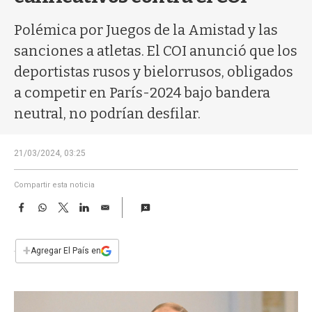
a
Polémica por Juegos de la Amistad y las
sanciones a atletas. El COI anunció que los
deportistas rusos y bielorrusos, obligados
a competir en París-2024 bajo bandera
neutral, no podrían desfilar.
21/03/2024, 03:25
Compartir esta noticia
F
W
T
L
E
a
h
w
i
m
c
a
i
n
a
e
t
t
k
i
+
Agregar El País en
b
s
t
e
l
o
A
e
d
o
p
r
I
k
p
n