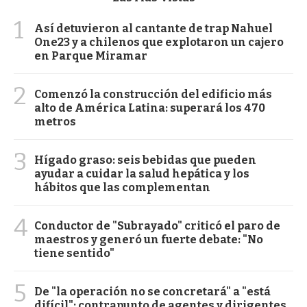
1
Así detuvieron al cantante de trap Nahuel
One23 y a chilenos que explotaron un cajero
en Parque Miramar
2
Comenzó la construcción del edificio más
alto de América Latina: superará los 470
metros
3
Hígado graso: seis bebidas que pueden
ayudar a cuidar la salud hepática y los
hábitos que las complementan
4
Conductor de "Subrayado" criticó el paro de
maestros y generó un fuerte debate: "No
tiene sentido"
5
De "la operación no se concretará" a "está
difícil": contrapunto de agentes y dirigentes