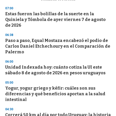
o
n
07:00
d
Estas fueron las bolillas de la suerte en la
s
o
Quiniela y Tómbola de ayer viernes 7 de agosto
f
de 2026
3
3
s
06:38
e
Paso a paso, Equal Mostaza encabezó el podio de
c
Carlos Daniel Etchechoury en el Comparación de
o
n
Palermo
d
s
06:00
Unidad Indexada hoy: cuánto cotiza la UI este
sábado 8 de agosto de 2026 en pesos uruguayos
05:00
Yogur, yogur griego y kéfir: cuáles son sus
diferencias y qué beneficios aportan a la salud
intestinal
04:30
Correrá 50 km al día por todo Uruguay: la historia