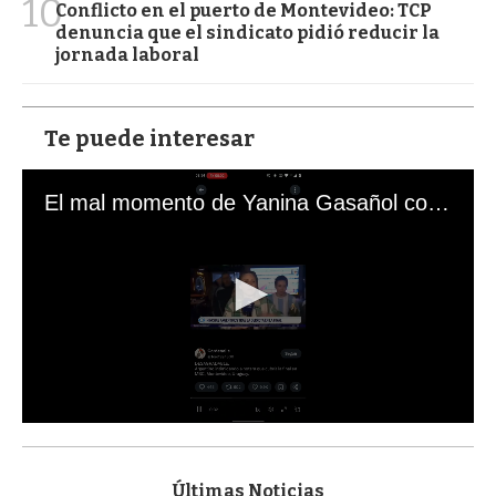
10
Conflicto en el puerto de Montevideo: TCP
denuncia que el sindicato pidió reducir la
jornada laboral
Te puede interesar
El mal momento de Yanina Gasañol con un hincha argentino en "Subrayado"
0
s
e
c
Últimas Noticias