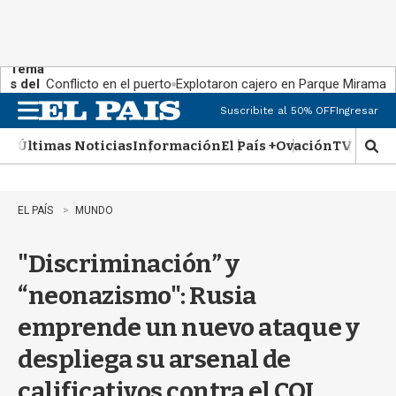
Tema
s del
Conflicto en el puerto
Explotaron cajero en Parque Miramar
día:
Suscribite al 50% OFF
Ingresar
M
e
Últimas Noticias
Información
El País +
Ovación
TV Show
n
M
u
o
s
t
EL PAÍS
MUNDO
r
a
"Discriminación” y
r
b
“neonazismo": Rusia
�
s
emprende un nuevo ataque y
q
u
despliega su arsenal de
e
d
calificativos contra el COI