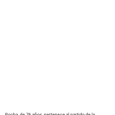
Rocha, de 76 años, pertenece al partido de la