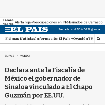
Temas
Alerta roja
Preocupaciones en INR
Bañados de Carrasco
del día:
Suscribite al 50% OFF
Ingresar
M
e
Últimas Noticias
Información
El País +
Ovación
TV Show
n
M
u
o
s
t
EL PAÍS
MUNDO
r
a
Declara ante la Fiscalía de
r
b
México el gobernador de
�
s
Sinaloa vinculado a El Chapo
q
u
Guzmán por EE.UU.
e
d