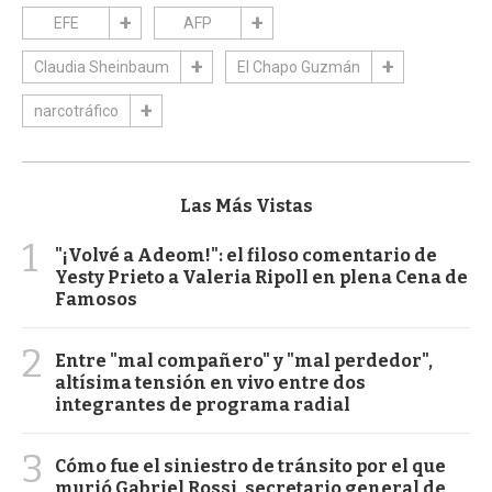
EFE
AFP
Claudia Sheinbaum
El Chapo Guzmán
narcotráfico
Las Más Vistas
1
"¡Volvé a Adeom!": el filoso comentario de
Yesty Prieto a Valeria Ripoll en plena Cena de
Famosos
2
Entre "mal compañero" y "mal perdedor",
altísima tensión en vivo entre dos
integrantes de programa radial
3
Cómo fue el siniestro de tránsito por el que
murió Gabriel Rossi, secretario general de