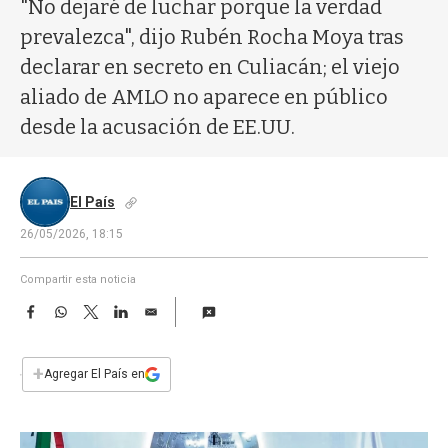
a
"No dejaré de luchar porque la verdad
prevalezca", dijo Rubén Rocha Moya tras
declarar en secreto en Culiacán; el viejo
aliado de AMLO no aparece en público
desde la acusación de EE.UU.
El País
26/05/2026, 18:15
Compartir esta noticia
F
W
T
L
E
a
h
w
i
m
c
a
i
n
a
e
t
t
k
i
+
Agregar El País en
b
s
t
e
l
o
A
e
d
o
p
r
I
k
p
n