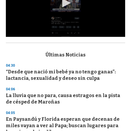
0
s
e
c
Últimas Noticias
o
n
04:30
d
“Desde que nació mi bebé ya no tengo ganas”:
s
o
lactancia, sexualidad y deseo sin culpa
f
3
04:06
3
s
La lluvia que no para, causa estragos en la pista
e
de césped de Maroñas
c
o
04:05
n
d
En Paysandú y Florida esperan que decenas de
s
miles vayan a ver al Papa; buscan lugares para