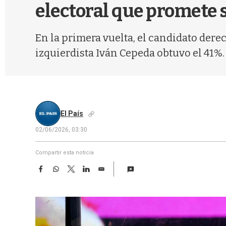
electoral que promete s
En la primera vuelta, el candidato derec
izquierdista Iván Cepeda obtuvo el 41%.
El País
02/06/2026, 03:30
Compartir esta noticia
F
W
T
L
E
a
h
w
i
m
c
a
i
n
a
e
t
t
k
i
b
s
t
e
l
o
A
e
d