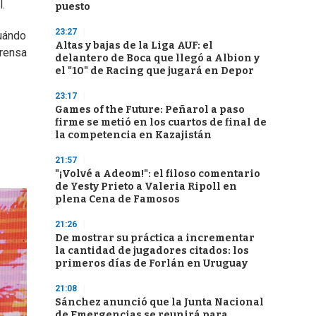
.
puesto
23:27
uándo
Altas y bajas de la Liga AUF: el
prensa
delantero de Boca que llegó a Albion y
el "10" de Racing que jugará en Depor
23:17
Games of the Future: Peñarol a paso
firme se metió en los cuartos de final de
la competencia en Kazajistán
21:57
"¡Volvé a Adeom!": el filoso comentario
de Yesty Prieto a Valeria Ripoll en
plena Cena de Famosos
21:26
De mostrar su práctica a incrementar
la cantidad de jugadores citados: los
primeros días de Forlán en Uruguay
21:08
Sánchez anunció que la Junta Nacional
de Emergencias se reunirá para