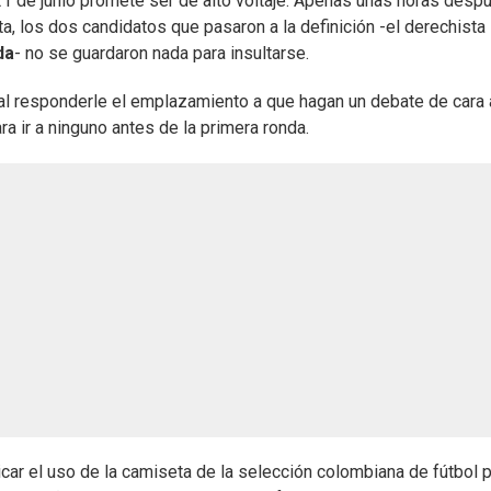
1 de junio promete ser de alto voltaje. Apenas unas horas desp
ta, los dos candidatos que pasaron a la definición -el derechista
da
- no se guardaron nada para insultarse.
al responderle el emplazamiento a que hagan un debate de cara 
ra ir a ninguno antes de la primera ronda.
iticar el uso de la camiseta de la selección colombiana de fútbol 