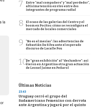
ués
7
Entre "mal compañero" y "mal perdedor",
altísima tensión en vivo entre dos
integrantes de programa radial
8
a la
El ocaso de las galerías del Centro y el
boom en Pocitos: cómo se reconfigura el
mercado de locales comerciales
9
"No es el mesías": las advertencias de
Sebastián Da Silva ante el esperado
discurso de Lacalle Pou
10
De “gran exhibición” al “deslumbre”: así
vieron en Argentina otra gran actuación
de Leonel Jaime en Peñarol
Últimas Noticias
23:43
Uruguay cerró el grupo del
Sudamericano Femenino con derrota
por
ante Argentina y jugará por el quinto