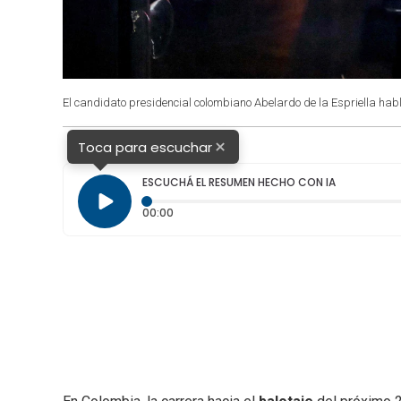
El candidato presidencial colombiano Abelardo de la Espriella hab
×
Toca para escuchar
ESCUCHÁ EL RESUMEN HECHO CON IA
Tiempo transcurrido: 0 segundos
00:00