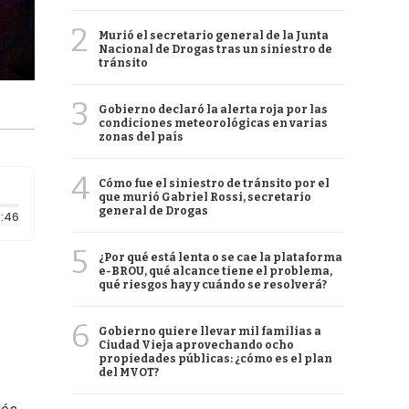
2
Murió el secretario general de la Junta
Nacional de Drogas tras un siniestro de
tránsito
3
Gobierno declaró la alerta roja por las
condiciones meteorológicas en varias
zonas del país
4
Cómo fue el siniestro de tránsito por el
que murió Gabriel Rossi, secretario
general de Drogas
Duración: 46 segundos
:46
5
¿Por qué está lenta o se cae la plataforma
e-BROU, qué alcance tiene el problema,
qué riesgos hay y cuándo se resolverá?
6
Gobierno quiere llevar mil familias a
Ciudad Vieja aprovechando ocho
propiedades públicas: ¿cómo es el plan
del MVOT?