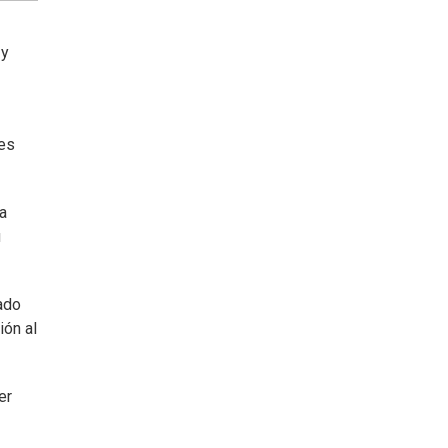
 y
les
la
u
zado
ión al
er