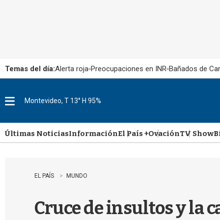
Temas del día:
Alerta roja
Preocupaciones en INR
Bañados de Ca
Montevideo, T 13° H 95%
M
e
n
u
Últimas Noticias
Información
El País +
Ovación
TV Show
B
EL PAÍS
MUNDO
Cruce de insultos y la 