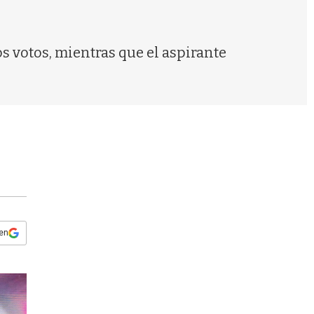
s
q
u
e
os votos, mientras que el aspirante
d
a
 en