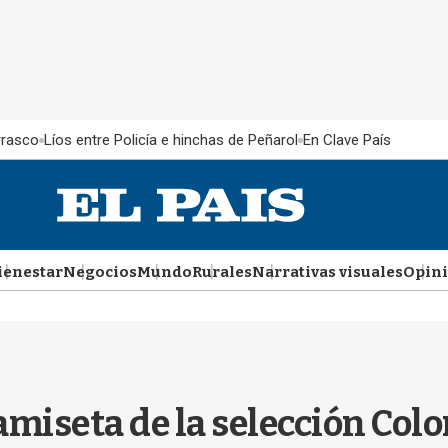
rrasco
Líos entre Policía e hinchas de Peñarol
En Clave País
ienestar
Negocios
Mundo
Rurales
Narrativas visuales
Opin
camiseta de la selección Col