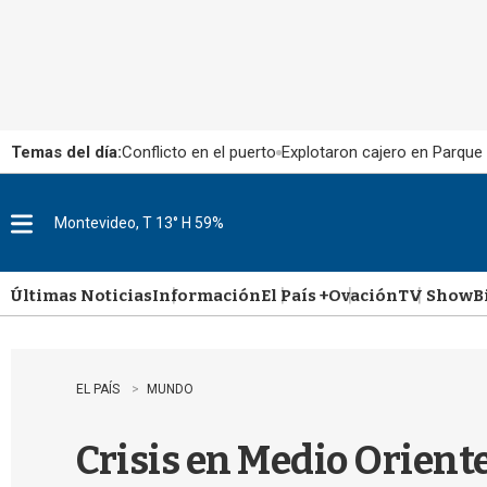
Temas del día:
Conflicto en el puerto
Explotaron cajero en Parque
Montevideo, T 13° H 59%
M
e
n
u
Últimas Noticias
Información
El País +
Ovación
TV Show
B
EL PAÍS
MUNDO
Crisis en Medio Oriente