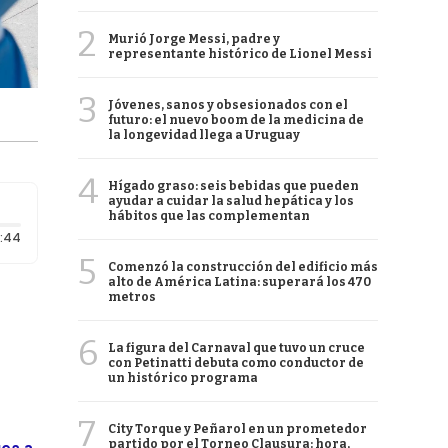
2
Murió Jorge Messi, padre y
representante histórico de Lionel Messi
3
Jóvenes, sanos y obsesionados con el
futuro: el nuevo boom de la medicina de
la longevidad llega a Uruguay
4
Hígado graso: seis bebidas que pueden
ayudar a cuidar la salud hepática y los
hábitos que las complementan
Duración: 44 segundos
:44
5
Comenzó la construcción del edificio más
alto de América Latina: superará los 470
metros
6
La figura del Carnaval que tuvo un cruce
con Petinatti debuta como conductor de
un histórico programa
7
City Torque y Peñarol en un prometedor
partido por el Torneo Clausura: hora,