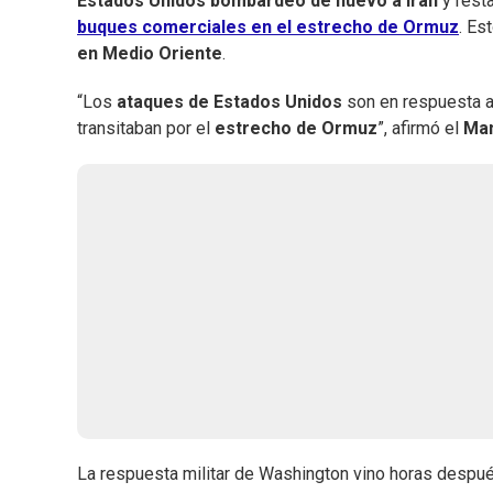
Estados Unidos bombardeó de nuevo a Irán
y rest
buques comerciales en el estrecho de Ormuz
. Es
en Medio Oriente
.
“Los
ataques de Estados Unidos
son en respuesta a
transitaban por el
estrecho de Ormuz
”, afirmó el
Man
La respuesta militar de Washington vino horas despué