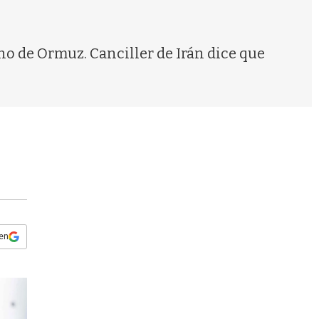
s
q
u
e
ho de Ormuz. Canciller de Irán dice que
d
a
 en