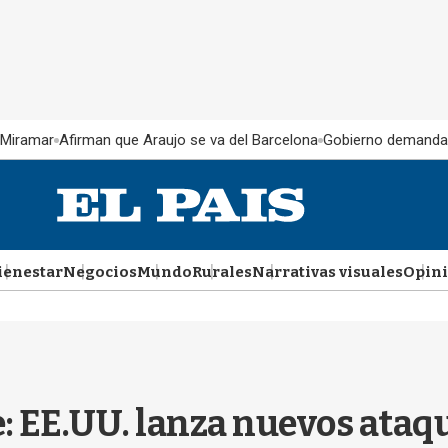
 Miramar
Afirman que Araujo se va del Barcelona
Gobierno demanda
ienestar
Negocios
Mundo
Rurales
Narrativas visuales
Opin
: EE.UU. lanza nuevos ataqu