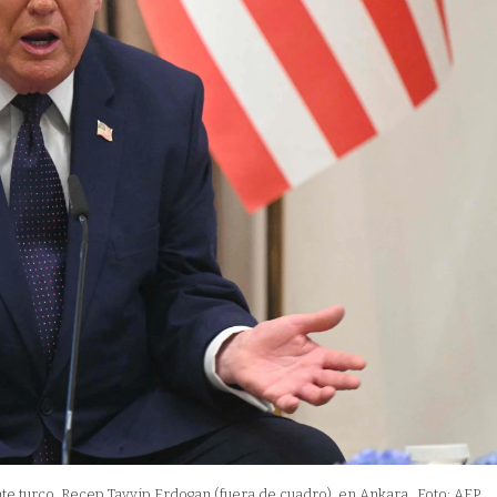
te turco, Recep Tayyip Erdogan (fuera de cuadro), en Ankara.
Foto: AFP