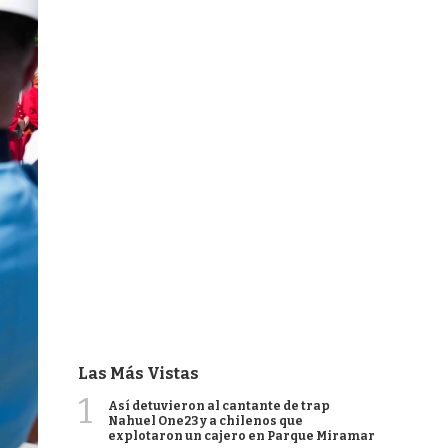
Las Más Vistas
1
Así detuvieron al cantante de trap
Nahuel One23 y a chilenos que
explotaron un cajero en Parque Miramar