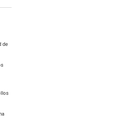
d de
os
llos
na