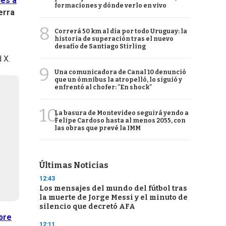
ues a
formaciones y dónde verlo en vivo
erra
8
Correrá 50 km al día por todo Uruguay: la
historia de superación tras el nuevo
desafío de Santiago Stirling
d X.
9
Una comunicadora de Canal 10 denunció
que un ómnibus la atropelló, lo siguió y
enfrentó al chofer: "En shock"
10
La basura de Montevideo seguirá yendo a
Felipe Cardoso hasta al menos 2055, con
las obras que prevé la IMM
Últimas Noticias
12:43
Los mensajes del mundo del fútbol tras
la muerte de Jorge Messi y el minuto de
silencio que decretó AFA
bre
12:11