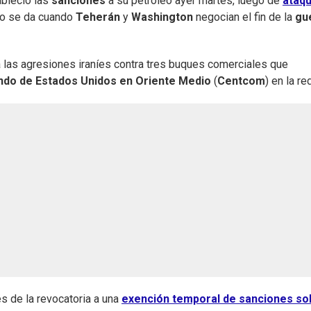
ableció las
sanciones
a su petróleo ayer martes, luego de
ataq
to se da cuando
Teherán
y
Washington
negocian el fin de la
gu
 las agresiones iraníes contra tres buques comerciales que
do de Estados Unidos en Oriente Medio
(
Centcom
) en la re
s de la revocatoria a una
exención temporal de sanciones so