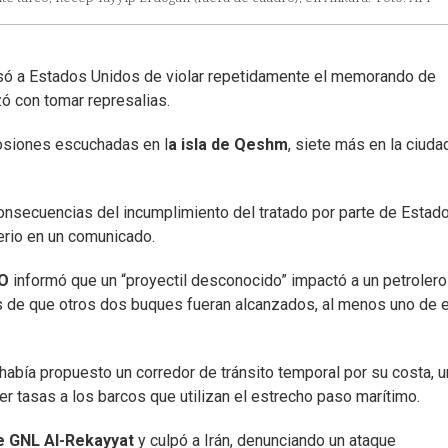
ó a Estados Unidos de violar repetidamente el memorando de
 con tomar represalias.
losiones escuchadas en l
a isla de Qeshm
, siete más en la ciuda
consecuencias del incumplimiento del tratado por parte de Estad
erio en un comunicado.
O
informó que un “proyectil desconocido” impactó a un petrolero
es de que otros dos buques fueran alcanzados, al menos uno de e
abía propuesto un corredor de tránsito temporal por su costa, u
er tasas a los barcos que utilizan el estrecho paso marítimo.
 GNL Al-Rekayyat
y culpó a Irán, denunciando un ataque