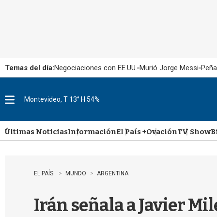
Temas del día:
Negociaciones con EE.UU.
Murió Jorge Messi
Peña
Montevideo, T 13° H 54%
M
e
n
u
Últimas Noticias
Información
El País +
Ovación
TV Show
B
EL PAÍS
MUNDO
ARGENTINA
Irán señala a Javier Mi