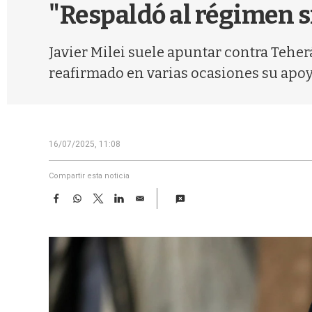
"Respaldó al régimen s
Javier Milei suele apuntar contra Teherá
reafirmado en varias ocasiones su apoyo
16/07/2025, 11:08
Compartir esta noticia
F
W
T
L
E
a
h
w
i
m
c
a
i
n
a
e
t
t
k
i
b
s
t
e
l
o
A
e
d
o
p
r
I
k
p
n