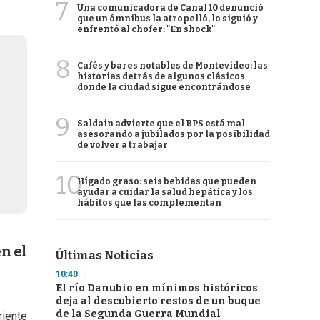
7
Una comunicadora de Canal 10 denunció
que un ómnibus la atropelló, lo siguió y
enfrentó al chofer: "En shock"
8
Cafés y bares notables de Montevideo: las
historias detrás de algunos clásicos
donde la ciudad sigue encontrándose
9
Saldain advierte que el BPS está mal
asesorando a jubilados por la posibilidad
de volver a trabajar
10
Hígado graso: seis bebidas que pueden
ayudar a cuidar la salud hepática y los
hábitos que las complementan
n el
Últimas Noticias
10:40
El río Danubio en mínimos históricos
deja al descubierto restos de un buque
de la Segunda Guerra Mundial
riente