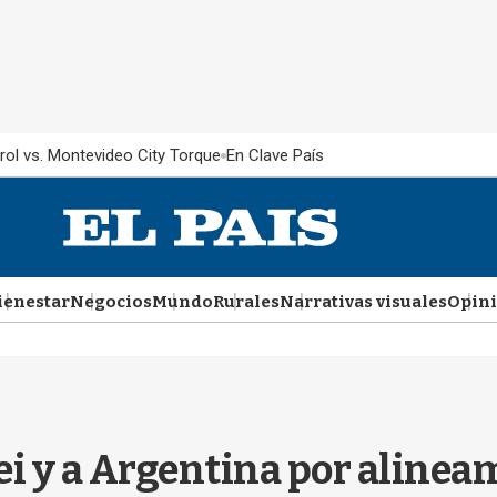
rol vs. Montevideo City Torque
En Clave País
ienestar
Negocios
Mundo
Rurales
Narrativas visuales
Opin
lei y a Argentina por alineam