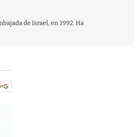
s
q
u
e
mbajada de Israel, en 1992. Ha
d
a
 en