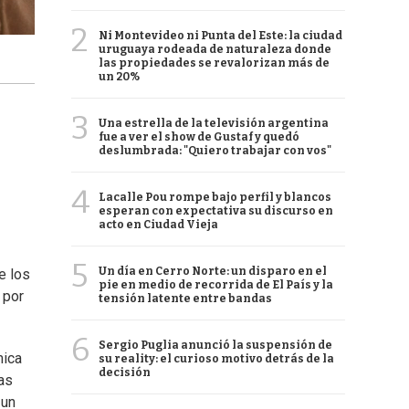
2
Ni Montevideo ni Punta del Este: la ciudad
uruguaya rodeada de naturaleza donde
las propiedades se revalorizan más de
un 20%
3
Una estrella de la televisión argentina
fue a ver el show de Gustaf y quedó
deslumbrada: "Quiero trabajar con vos"
4
Lacalle Pou rompe bajo perfil y blancos
esperan con expectativa su discurso en
acto en Ciudad Vieja
5
Un día en Cerro Norte: un disparo en el
e los
pie en medio de recorrida de El País y la
s
por
tensión latente entre bandas
6
Sergio Puglia anunció la suspensión de
mica
su reality: el curioso motivo detrás de la
decisión
as
 un