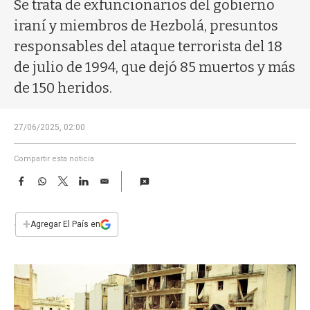
a
Se trata de exfuncionarios del gobierno
iraní y miembros de Hezbolá, presuntos
responsables del ataque terrorista del 18
de julio de 1994, que dejó 85 muertos y más
de 150 heridos.
27/06/2025, 02:00
Compartir esta noticia
F
W
T
L
E
a
h
w
i
m
c
a
i
n
a
e
t
t
k
i
+
Agregar El País en
b
s
t
e
l
o
A
e
d
o
p
r
I
k
p
n