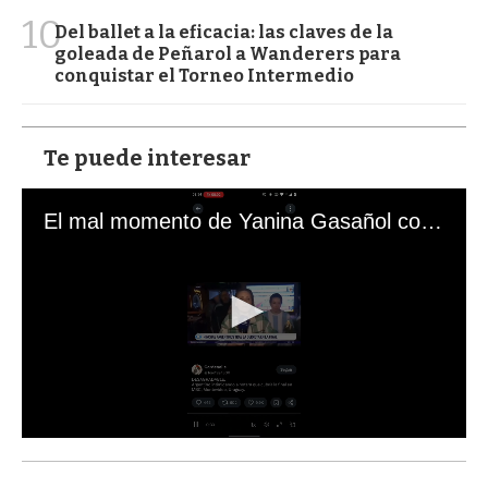
10
Del ballet a la eficacia: las claves de la
goleada de Peñarol a Wanderers para
conquistar el Torneo Intermedio
Te puede interesar
El mal momento de Yanina Gasañol con un hincha argentino en "Subrayado"
0
s
e