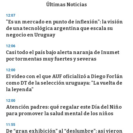
c
Últimas Noticias
o
n
12:07
d
"Es un mercado en punto de inflexión": la visión
s
o
de una tecnológica argentina que escala su
f
negocio en Uruguay
3
3
s
12:06
e
Casi todo el país bajo alerta naranja de Inumet
c
por tormentas muy fuertes y severas
o
n
d
12:00
s
El video con el que AUF oficializó a Diego Forlán
como DT de la selección uruguaya: "La vuelta de
la leyenda"
12:00
Atención padres: qué regalar este Día del Niño
para promover la salud mental de los niños
11:55
De “gran exhibición” al “deslumbre”: así vieron