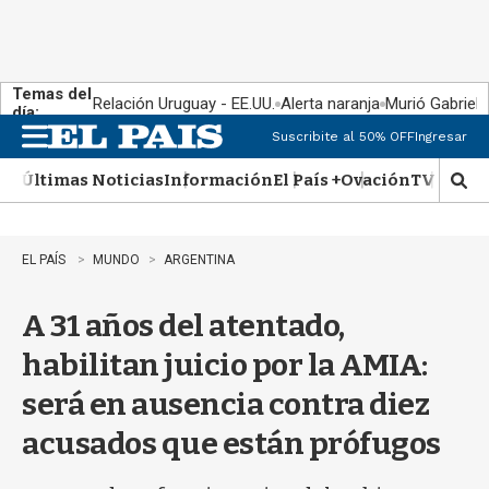
Temas del
Relación Uruguay - EE.UU.
Alerta naranja
Murió Gabriel 
día:
Suscribite al 50% OFF
Ingresar
M
e
Últimas Noticias
Información
El País +
Ovación
TV Show
n
M
u
o
s
t
EL PAÍS
MUNDO
ARGENTINA
r
a
A 31 años del atentado,
r
b
habilitan juicio por la AMIA:
�
s
será en ausencia contra diez
q
u
acusados que están prófugos
e
d