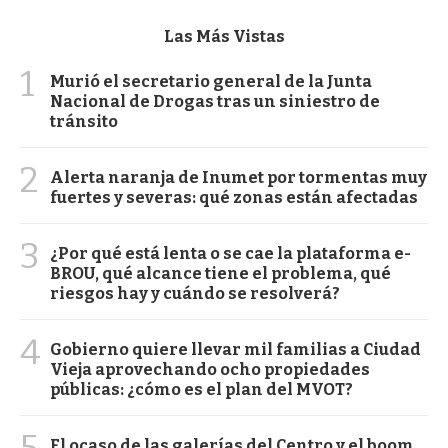
Las Más Vistas
1
Murió el secretario general de la Junta
Nacional de Drogas tras un siniestro de
tránsito
2
Alerta naranja de Inumet por tormentas muy
fuertes y severas: qué zonas están afectadas
3
¿Por qué está lenta o se cae la plataforma e-
BROU, qué alcance tiene el problema, qué
riesgos hay y cuándo se resolverá?
4
Gobierno quiere llevar mil familias a Ciudad
Vieja aprovechando ocho propiedades
públicas: ¿cómo es el plan del MVOT?
5
El ocaso de las galerías del Centro y el boom