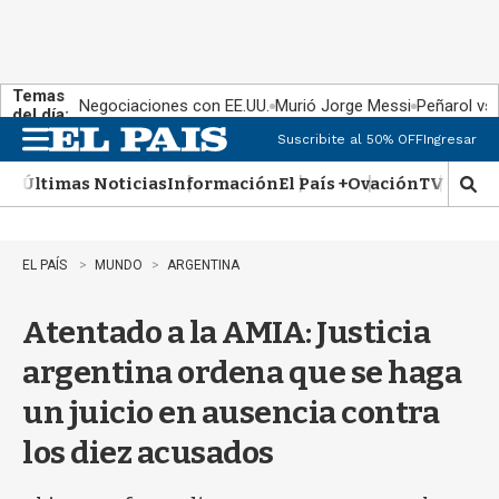
Temas
Negociaciones con EE.UU.
Murió Jorge Messi
Peñarol vs
del día:
Suscribite al 50% OFF
Ingresar
M
e
Últimas Noticias
Información
El País +
Ovación
TV Show
n
M
u
o
s
t
EL PAÍS
MUNDO
ARGENTINA
r
a
Atentado a la AMIA: Justicia
r
b
argentina ordena que se haga
�
s
un juicio en ausencia contra
q
u
los diez acusados
e
d