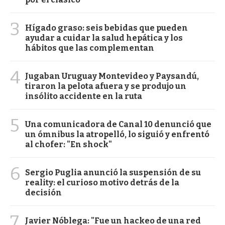
3
Hígado graso: seis bebidas que pueden
ayudar a cuidar la salud hepática y los
hábitos que las complementan
4
Jugaban Uruguay Montevideo y Paysandú,
tiraron la pelota afuera y se produjo un
insólito accidente en la ruta
5
Una comunicadora de Canal 10 denunció que
un ómnibus la atropelló, lo siguió y enfrentó
al chofer: "En shock"
6
Sergio Puglia anunció la suspensión de su
reality: el curioso motivo detrás de la
decisión
7
Javier Nóblega: "Fue un hackeo de una red