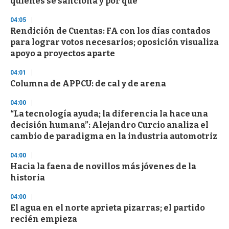
quiénes se sanciona y por qué
o
n
d
04:05
s
Rendición de Cuentas: FA con los días contados
para lograr votos necesarios; oposición visualiza
apoyo a proyectos aparte
04:01
Columna de APPCU: de cal y de arena
04:00
“La tecnología ayuda; la diferencia la hace una
decisión humana”: Alejandro Curcio analiza el
cambio de paradigma en la industria automotriz
04:00
Hacia la faena de novillos más jóvenes de la
historia
04:00
El agua en el norte aprieta pizarras; el partido
recién empieza