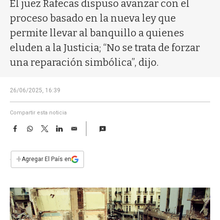
a
El juez Rafecas dispuso avanzar con el
proceso basado en la nueva ley que
permite llevar al banquillo a quienes
eluden a la Justicia; “No se trata de forzar
una reparación simbólica”, dijo.
26/06/2025, 16:39
Compartir esta noticia
F
W
T
L
E
a
h
w
i
m
c
a
i
n
a
e
t
t
k
i
+
Agregar El País en
b
s
t
e
l
o
A
e
d
o
p
r
I
k
p
n