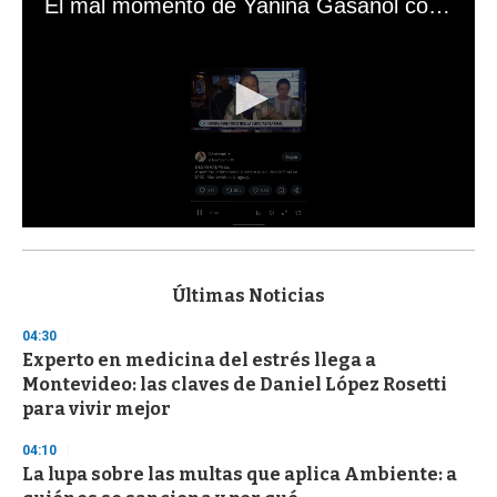
El mal momento de Yanina Gasañol con un hincha argentino en "Subrayado"
0
s
e
c
Últimas Noticias
o
n
04:30
d
Experto en medicina del estrés llega a
s
o
Montevideo: las claves de Daniel López Rosetti
f
para vivir mejor
3
3
s
04:10
e
La lupa sobre las multas que aplica Ambiente: a
c