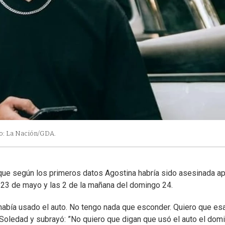
o: La Nación/GDA.
jo que según los primeros datos Agostina habría sido asesinada a
do 23 de mayo y las 2 de la mañana del domingo 24.
e había usado el auto. No tengo nada que esconder. Quiero que es
mó Soledad y subrayó: ”No quiero que digan que usó el auto el dom