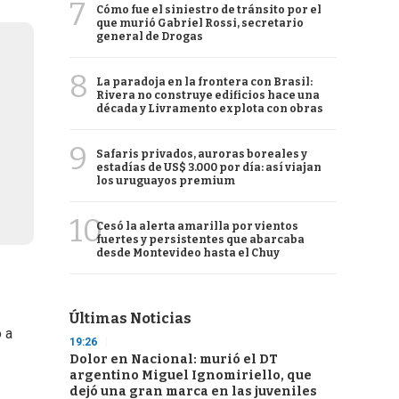
7
Cómo fue el siniestro de tránsito por el
que murió Gabriel Rossi, secretario
general de Drogas
8
La paradoja en la frontera con Brasil:
Rivera no construye edificios hace una
década y Livramento explota con obras
9
Safaris privados, auroras boreales y
estadías de US$ 3.000 por día: así viajan
los uruguayos premium
10
Cesó la alerta amarilla por vientos
fuertes y persistentes que abarcaba
desde Montevideo hasta el Chuy
Últimas Noticias
o a
19:26
Dolor en Nacional: murió el DT
argentino Miguel Ignomiriello, que
dejó una gran marca en las juveniles