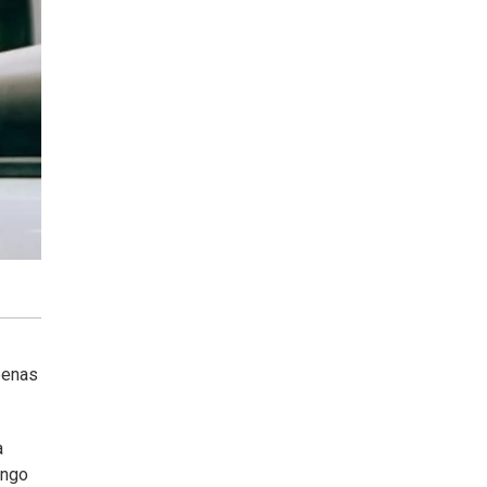
penas
a
ingo