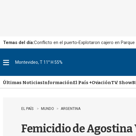
Temas del día:
Conflicto en el puerto
Explotaron cajero en Parque
Montevideo, T 11° H 55%
M
e
n
u
Últimas Noticias
Información
El País +
Ovación
TV Show
B
EL PAÍS
MUNDO
ARGENTINA
Femicidio de Agostina 