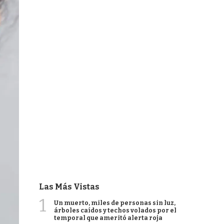
Las Más Vistas
1
Un muerto, miles de personas sin luz,
árboles caídos y techos volados por el
temporal que ameritó alerta roja