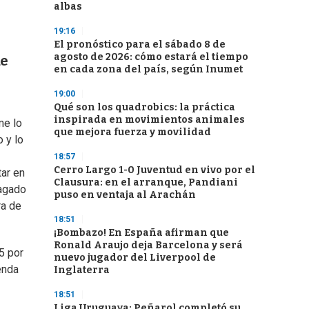
albas
19:16
El pronóstico para el sábado 8 de
agosto de 2026: cómo estará el tiempo
ue
en cada zona del país, según Inumet
19:00
Qué son los quadrobics: la práctica
inspirada en movimientos animales
me lo
que mejora fuerza y movilidad
o y lo
18:57
Cerro Largo 1-0 Juventud en vivo por el
tar en
Clausura: en el arranque, Pandiani
cagado
puso en ventaja al Arachán
ra de
18:51
¡Bombazo! En España afirman que
Ronald Araujo deja Barcelona y será
5 por
nuevo jugador del Liverpool de
enda
Inglaterra
18:51
Liga Uruguaya: Peñarol completó su