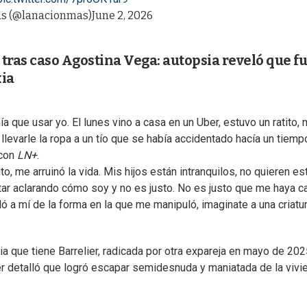
ás (@lanacionmas)
June 2, 2026
ras caso Agostina Vega: autopsia reveló que f
xia
ía que usar yo. El lunes vino a casa en un Uber, estuvo un ratito, 
 llevarle la ropa a un tío que se había accidentado hacía un tiemp
 con
LN+
.
o, me arruinó la vida. Mis hijos están intranquilos, no quieren es
star aclarando cómo soy y no es justo. No es justo que me haya 
ló a mí de la forma en la que me manipuló, imaginate a una criatu
via que tiene Barrelier, radicada por otra expareja en mayo de 202
ujer detalló que logró escapar semidesnuda y maniatada de la vivi