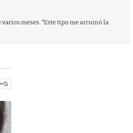
s
q
u
e
 varios meses. "Este tipo me arruinó la
d
a
 en