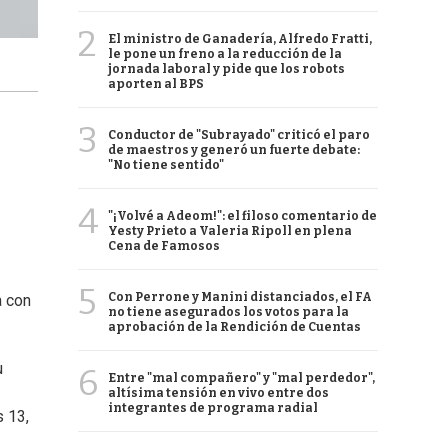
2
El ministro de Ganadería, Alfredo Fratti,
le pone un freno a la reducción de la
jornada laboral y pide que los robots
aporten al BPS
3
Conductor de "Subrayado" criticó el paro
de maestros y generó un fuerte debate:
"No tiene sentido"
4
"¡Volvé a Adeom!": el filoso comentario de
Yesty Prieto a Valeria Ripoll en plena
Cena de Famosos
5
Con Perrone y Manini distanciados, el FA
a con
no tiene asegurados los votos para la
aprobación de la Rendición de Cuentas
u
6
Entre "mal compañero" y "mal perdedor",
altísima tensión en vivo entre dos
integrantes de programa radial
s 13,